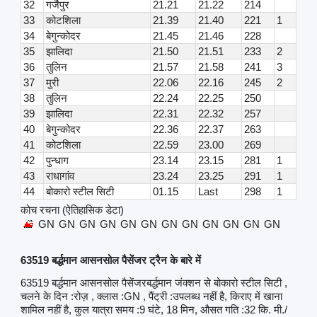
32
गर्जैपुर
21.21
21.22
214
33
कोटशिला
21.39
21.40
221
1
34
बेगुन्कोदर
21.45
21.46
228
35
झालिदा
21.50
21.51
233
2
36
तुलिन
21.57
21.58
241
3
37
मुरी
22.06
22.16
245
2
38
तुलिन
22.24
22.25
250
39
झालिदा
22.31
22.32
257
40
बेगुन्कोदर
22.36
22.37
263
41
कोटशिला
22.59
23.00
269
42
पुन्धाग
23.14
23.15
281
1
43
राधागांव
23.24
23.25
291
1
44
बोकारो स्टील सिटी
01.15
Last
298
1
कोच रचना (ऐतिहासिक डेटा)
GN
GN
GN
GN
GN
GN
GN
GN
GN
GN
GN
GN
63519 बर्द्धमान आसनसोल पैसेंजर ट्रैन के बारे में
63519 बर्द्धमान आसनसोल पैसेंजरबर्द्धमान जंक्शन से बोकारो स्टील सिटी ,
चलने के दिन :रोज़ , क्लास :GN , पैंट्री :उपलब्ध नहीं है, किराए में खाना
शामिल नहीं है, कुल यात्रा समय :9 घंटे, 18 मिन, औसत गति :32 कि. मी./