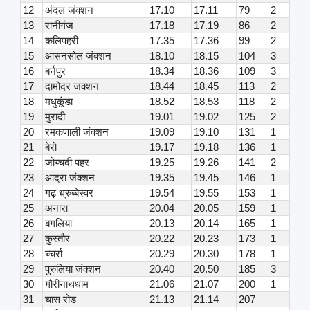
12
अंदल जंक्शन
17.10
17.11
79
2
13
रानीगंज
17.18
17.19
86
2
14
कलिपहरी
17.35
17.36
99
2
15
आसनसोल जंक्शन
18.10
18.15
104
3
16
बर्नपुर
18.34
18.36
109
3
17
दामोदर जंक्शन
18.44
18.45
113
2
18
मधुकूंडा
18.52
18.53
118
2
19
मुरादी
19.01
19.02
125
2
20
रमकणाली जंक्शन
19.09
19.10
131
1
21
बेरो
19.17
19.18
136
1
22
जोय्चंदी पहर
19.25
19.26
141
2
23
आद्रा जंक्शन
19.35
19.45
146
1
24
गढ़ ध्रुब्बेस्वर
19.54
19.55
153
1
25
अनारा
20.04
20.05
159
1
26
बगलिया
20.13
20.14
165
1
27
कुस्तौर
20.22
20.23
173
1
28
च्चर्रा
20.29
20.30
178
1
29
पुरुलिया जंक्शन
20.40
20.50
185
3
30
गौरीनाथधाम
21.06
21.07
200
1
31
चास रोड
21.13
21.14
207