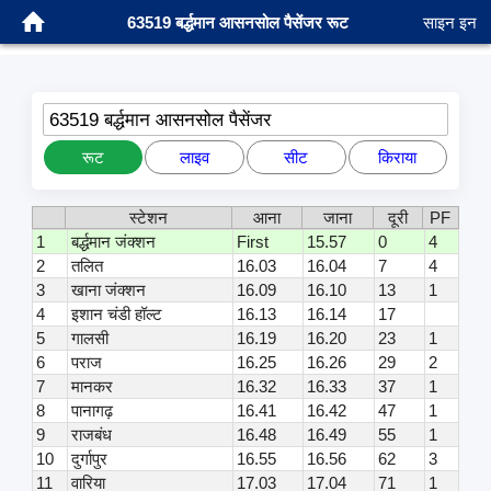
63519 बर्द्धमान आसनसोल पैसेंजर रूट
साइन इन
63519 बर्द्धमान आसनसोल पैसेंजर
रूट
लाइव
सीट
किराया
स्टेशन
आना
जाना
दूरी
PF
1
बर्द्धमान जंक्शन
First
15.57
0
4
2
तलित
16.03
16.04
7
4
3
खाना जंक्शन
16.09
16.10
13
1
4
इशान चंडी हॉल्ट
16.13
16.14
17
5
गालसी
16.19
16.20
23
1
6
पराज
16.25
16.26
29
2
7
मानकर
16.32
16.33
37
1
8
पानागढ़
16.41
16.42
47
1
9
राजबंध
16.48
16.49
55
1
10
दुर्गापुर
16.55
16.56
62
3
11
वारिया
17.03
17.04
71
1