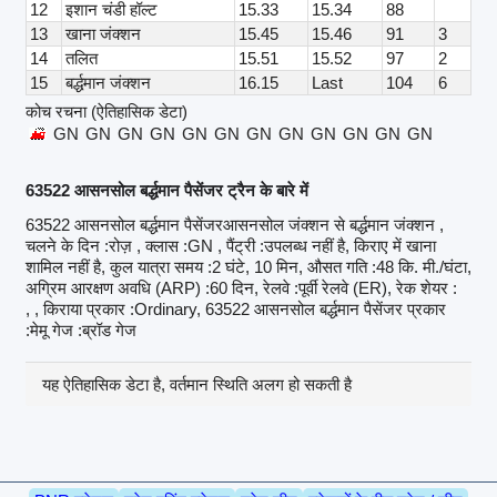
12
इशान चंडी हॉल्ट
15.33
15.34
88
13
खाना जंक्शन
15.45
15.46
91
3
14
तलित
15.51
15.52
97
2
15
बर्द्धमान जंक्शन
16.15
Last
104
6
कोच रचना (ऐतिहासिक डेटा)
GN
GN
GN
GN
GN
GN
GN
GN
GN
GN
GN
GN
63522 आसनसोल बर्द्धमान पैसेंजर ट्रैन के बारे में
63522 आसनसोल बर्द्धमान पैसेंजरआसनसोल जंक्शन से बर्द्धमान जंक्शन ,
चलने के दिन :रोज़ , क्लास :GN , पैंट्री :उपलब्ध नहीं है, किराए में खाना
शामिल नहीं है, कुल यात्रा समय :2 घंटे, 10 मिन, औसत गति :48 कि. मी./घंटा,
अग्रिम आरक्षण अवधि (ARP) :60 दिन, रेलवे :पूर्वी रेलवे (ER), रेक शेयर :
, , किराया प्रकार :Ordinary, 63522 आसनसोल बर्द्धमान पैसेंजर प्रकार
:मेमू गेज :ब्रॉड गेज
यह ऐतिहासिक डेटा है, वर्तमान स्थिति अलग हो सकती है