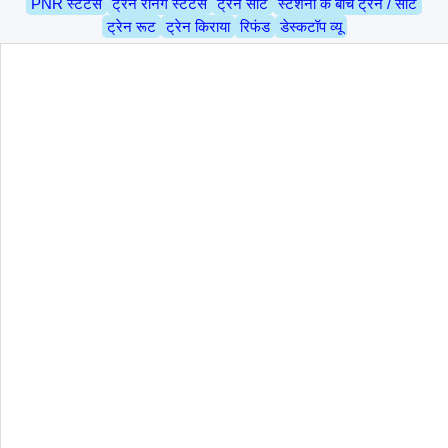
PNR स्टेटस
ट्रेन रनिंग स्टेटस
ट्रेन सीट
स्टेशनों के बीच ट्रेन / सीट
ट्रेन रूट
ट्रेन किराया
रिफंड
डेस्कटॉप व्यू