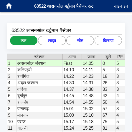
63522 आसनसोल बर्द्धमान पैसेंजर रूट
साइन इन
63522 आसनसोल बर्द्धमान पैसेंजर
रूट
लाइव
सीट
किराया
स्टेशन
आना
जाना
दूरी
PF
1
आसनसोल जंक्शन
First
14.05
0
5
2
कलिपहरी
14.10
14.11
5
3
3
रानीगंज
14.22
14.23
18
3
4
अंदल जंक्शन
14.30
14.31
26
3
5
वारिया
14.37
14.38
33
3
6
दुर्गापुर
14.45
14.48
42
4
7
राजबंध
14.54
14.55
50
4
8
पानागढ़
15.01
15.02
57
3
9
मानकर
15.09
15.10
67
4
10
पराज
15.17
15.18
75
5
11
गालसी
15.24
15.25
81
4