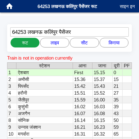
64253 लखनऊ कलिंपुर पैसेंजर रूट
साइन इन
64253 लखनऊ कलिंपुर पैसेंजर
रूट
लाइव
सीट
किराया
Train is not in operation currently
स्टेशन
आना
जाना
दूरी
PF
1
ऐशबाग़
First
15.15
0
2
अमौसी
15.36
15.37
15
3
पिपर्संद
15.42
15.43
21
4
हरौनी
15.51
15.52
27
5
जैतीपुर
15.59
16.00
35
6
कुसुंभी
16.02
16.03
39
7
अजगैन
16.07
16.08
43
8
सोनिक
16.14
16.15
50
9
उन्नाव जंक्शन
16.21
16.23
59
10
मगर्वारा
16.31
16.32
65