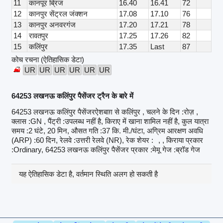
11
कानपूर ब्रिज
16.40
16.41
72
12
कानपुर सेंट्रल जंक्शन
17.08
17.10
76
13
कानपुर अनवरगंज
17.20
17.21
78
14
रावतपुर
17.25
17.26
82
15
कलिंपुर
17.35
Last
87
कोच रचना (ऐतिहासिक डेटा)
UR
UR
UR
UR
UR
UR
64253 लखनऊ कलिंपुर पैसेंजर ट्रैन के बारे में
64253 लखनऊ कलिंपुर पैसेंजरऐशबाग़ से कलिंपुर , चलने के दिन :रोज़ ,
क्लास :GN , पैंट्री :उपलब्ध नहीं है, किराए में खाना शामिल नहीं है, कुल यात्रा
समय :2 घंटे, 20 मिन, औसत गति :37 कि. मी./घंटा, अग्रिम आरक्षण अवधि
(ARP) :60 दिन, रेलवे :उत्तरी रेलवे (NR), रेक शेयर :
, , किराया प्रकार
:Ordinary, 64253 लखनऊ कलिंपुर पैसेंजर प्रकार :मेमू गेज :ब्रॉड गेज
यह ऐतिहासिक डेटा है, वर्तमान स्थिति अलग हो सकती है