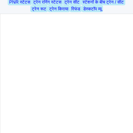
PNR स्टेटस
ट्रेन रनिंग स्टेटस
ट्रेन सीट
स्टेशनों के बीच ट्रेन / सीट
ट्रेन रूट
ट्रेन किराया
रिफंड
डेस्कटॉप व्यू