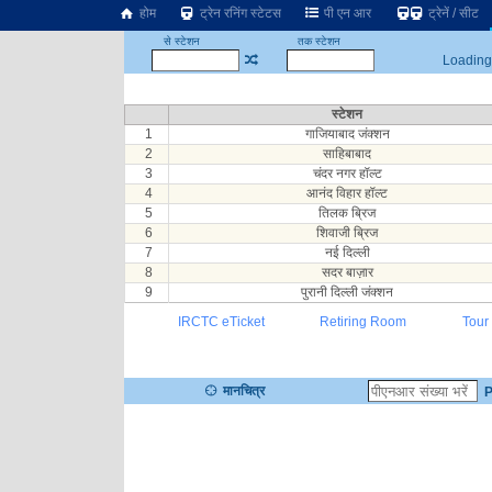
होम
ट्रेन रनिंग स्टेटस
पी एन आर
ट्रेनें / सीट
से स्टेशन
तक स्टेशन
Loading.
स्टेशन
1
गाजियाबाद जंक्शन
2
साहिबाबाद
3
चंदर नगर हॉल्ट
4
आनंद विहार हॉल्ट
5
तिलक ब्रिज
6
शिवाजी ब्रिज
7
नई दिल्ली
8
सदर बाज़ार
9
पुरानी दिल्ली जंक्शन
IRCTC eTicket
Retiring Room
Tour
मानचित्र
P