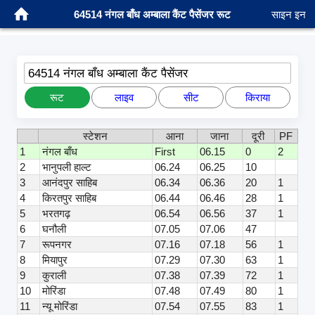
64514 नंगल बाँध अम्बाला कैंट पैसेंजर रूट
साइन इन
64514 नंगल बाँध अम्बाला कैंट पैसेंजर
रूट
लाइव
सीट
किराया
स्टेशन
आना
जाना
दूरी
PF
1
नंगल बाँध
First
06.15
0
2
2
भानुपली हाल्ट
06.24
06.25
10
3
आनंदपुर साहिब
06.34
06.36
20
1
4
किरतपुर साहिब
06.44
06.46
28
1
5
भरतगढ़
06.54
06.56
37
1
6
घनौली
07.05
07.06
47
7
रूपनगर
07.16
07.18
56
1
8
मियापुर
07.29
07.30
63
1
9
कुराली
07.38
07.39
72
1
10
मोरिंडा
07.48
07.49
80
1
11
न्यू मोरिंडा
07.54
07.55
83
1