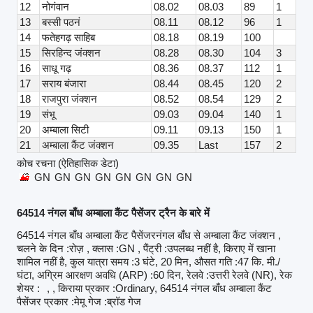
12
नोगंवान
08.02
08.03
89
1
13
बस्सी पठनं
08.11
08.12
96
1
14
फतेहगढ़ साहिब
08.18
08.19
100
15
सिरहिन्द जंक्शन
08.28
08.30
104
3
16
साधू गढ़
08.36
08.37
112
1
17
सराय बंजारा
08.44
08.45
120
2
18
राजपुरा जंक्शन
08.52
08.54
129
2
19
संभू
09.03
09.04
140
1
20
अम्बाला सिटी
09.11
09.13
150
1
21
अम्बाला कैंट जंक्शन
09.35
Last
157
2
कोच रचना (ऐतिहासिक डेटा)
GN
GN
GN
GN
GN
GN
GN
GN
64514 नंगल बाँध अम्बाला कैंट पैसेंजर ट्रैन के बारे में
64514 नंगल बाँध अम्बाला कैंट पैसेंजरनंगल बाँध से अम्बाला कैंट जंक्शन ,
चलने के दिन :रोज़ , क्लास :GN , पैंट्री :उपलब्ध नहीं है, किराए में खाना
शामिल नहीं है, कुल यात्रा समय :3 घंटे, 20 मिन, औसत गति :47 कि. मी./
घंटा, अग्रिम आरक्षण अवधि (ARP) :60 दिन, रेलवे :उत्तरी रेलवे (NR), रेक
शेयर :
, , किराया प्रकार :Ordinary, 64514 नंगल बाँध अम्बाला कैंट
पैसेंजर प्रकार :मेमू गेज :ब्रॉड गेज