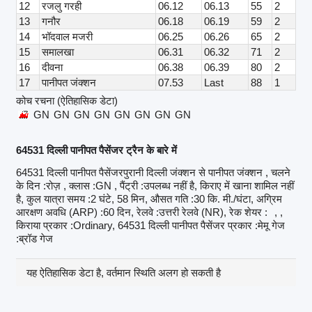
12
रजलु गरही
06.12
06.13
55
2
13
गनौर
06.18
06.19
59
2
14
भॉदवाल मजरी
06.25
06.26
65
2
15
समालखा
06.31
06.32
71
2
16
दीवना
06.38
06.39
80
2
17
पानीपत जंक्शन
07.53
Last
88
1
कोच रचना (ऐतिहासिक डेटा)
GN
GN
GN
GN
GN
GN
GN
GN
64531 दिल्ली पानीपत पैसेंजर ट्रैन के बारे में
64531 दिल्ली पानीपत पैसेंजरपुरानी दिल्ली जंक्शन से पानीपत जंक्शन , चलने
के दिन :रोज़ , क्लास :GN , पैंट्री :उपलब्ध नहीं है, किराए में खाना शामिल नहीं
है, कुल यात्रा समय :2 घंटे, 58 मिन, औसत गति :30 कि. मी./घंटा, अग्रिम
आरक्षण अवधि (ARP) :60 दिन, रेलवे :उत्तरी रेलवे (NR), रेक शेयर :
, ,
किराया प्रकार :Ordinary, 64531 दिल्ली पानीपत पैसेंजर प्रकार :मेमू गेज
:ब्रॉड गेज
यह ऐतिहासिक डेटा है, वर्तमान स्थिति अलग हो सकती है