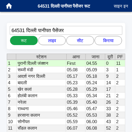
64531 दिल्ली पानीपत पैसेंजर रूट
साइन इन
64531 दिल्ली पानीपत पैसेंजर
रूट
लाइव
सीट
किराया
स्टेशन
आना
जाना
दूरी
PF
1
पुरानी दिल्ली जंक्शन
First
04.55
0
11
2
सब्जी मंडी
05.08
05.09
3
1
3
आदर्श नगर दिल्ली
05.17
05.18
9
2
4
बादली
05.23
05.24
14
2
5
खेर कलां
05.28
05.29
17
6
होलंबी कलान
05.33
05.34
21
2
7
नरेला
05.39
05.40
26
2
8
राथ्धना
05.46
05.47
33
2
9
हरसाना कलान
05.52
05.53
38
2
10
सोनीपत
05.59
06.00
43
2
11
सॅंडल कलान
06.07
06.08
52
2