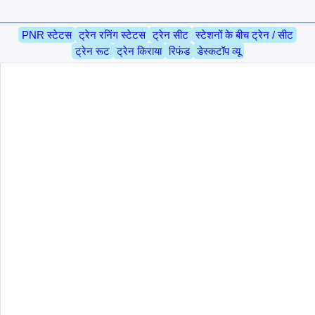
PNR स्टेटस
ट्रेन रनिंग स्टेटस
ट्रेन सीट
स्टेशनों के बीच ट्रेन / सीट
ट्रेन रूट
ट्रेन किराया
रिफंड
डेस्कटॉप व्यू