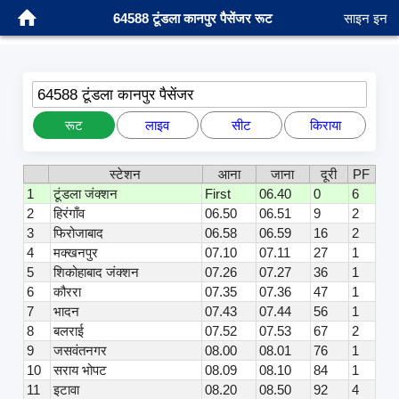
64588 टूंडला कानपुर पैसेंजर रूट
साइन इन
64588 टूंडला कानपुर पैसेंजर
रूट
लाइव
सीट
किराया
स्टेशन
आना
जाना
दूरी
PF
1
टूंडला जंक्शन
First
06.40
0
6
2
हिरंगाँव
06.50
06.51
9
2
3
फिरोजाबाद
06.58
06.59
16
2
4
मक्खनपुर
07.10
07.11
27
1
5
शिकोहाबाद जंक्शन
07.26
07.27
36
1
6
कौररा
07.35
07.36
47
1
7
भादन
07.43
07.44
56
1
8
बलराई
07.52
07.53
67
2
9
जसवंतनगर
08.00
08.01
76
1
10
सराय भोपट
08.09
08.10
84
1
11
इटावा
08.20
08.50
92
4