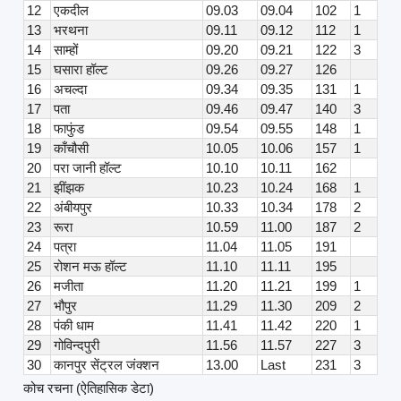
12
एकदील
09.03
09.04
102
1
13
भरथना
09.11
09.12
112
1
14
साम्हों
09.20
09.21
122
3
15
घसारा हॉल्ट
09.26
09.27
126
16
अचल्दा
09.34
09.35
131
1
17
पता
09.46
09.47
140
3
18
फाफुंड
09.54
09.55
148
1
19
काँचौसी
10.05
10.06
157
1
20
परा जानी हॉल्ट
10.10
10.11
162
21
झींझक
10.23
10.24
168
1
22
अंबीयपुर
10.33
10.34
178
2
23
रूरा
10.59
11.00
187
2
24
पत्रा
11.04
11.05
191
25
रोशन मऊ हॉल्ट
11.10
11.11
195
26
मजीता
11.20
11.21
199
1
27
भौपुर
11.29
11.30
209
2
28
पंकी धाम
11.41
11.42
220
1
29
गोविन्दपुरी
11.56
11.57
227
3
30
कानपुर सेंट्रल जंक्शन
13.00
Last
231
3
कोच रचना (ऐतिहासिक डेटा)