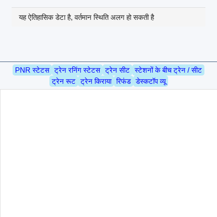
यह ऐतिहासिक डेटा है, वर्तमान स्थिति अलग हो सकती है
PNR स्टेटस
ट्रेन रनिंग स्टेटस
ट्रेन सीट
स्टेशनों के बीच ट्रेन / सीट
ट्रेन रूट
ट्रेन किराया
रिफंड
डेस्कटॉप व्यू