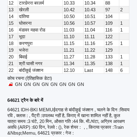
12
टारछेररा बरलर्म
10.33
10.34
88
13
खेरली
10.42
10.43
97
2
14
दांतिया
10.50
10.51
104
15
घोसरना
10.56
10.57
109
1
16
मंडावर महवा रोड
11.03
11.04
116
1
17
भूदा
11.10
11.11
122
18
करणपुरा
11.15
11.16
125
1
19
भजेरा
11.21
11.22
129
20
बिवाई
11.27
11.28
133
1
21
श्री घासी नगर
11.34
11.35
138
1
22
बांदीकुई जंक्शन
12.10
Last
148
6
कोच रचना (ऐतिहासिक डेटा)
GN
GN
GN
GN
GN
GN
GN
GN
64621 ट्रैन के बारे में
64621 IDH-BKI MEMUईदगाह से बांदीकुई जंक्शन , चलने के दिन :सिवाय
रवि , क्लास : , पैंट्री :उपलब्ध नहीं है, किराए में खाना शामिल नहीं है, कुल
यात्रा समय :3 घंटे, 20 मिन, औसत गति :44 कि. मी./घंटा, अग्रिम आरक्षण
अवधि (ARP) :60 दिन, रेलवे : (), रेक शेयर :
, , किराया प्रकार :Train
&Nbsp;Memu, 64621 प्रकार : गेज :