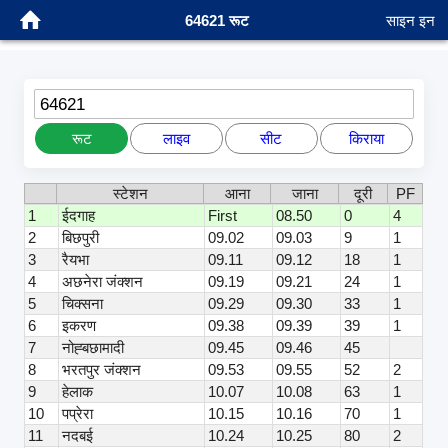
64621 रूट
साइन इन
64621
रूट
लाइव
सीट
किराया
स्टेशन
आना
जाना
दूरी
PF
1
ईदगाह
First
08.50
0
4
2
बिछपुरी
09.02
09.03
9
1
3
रैयभा
09.11
09.12
18
1
4
अछनेरा जंक्शन
09.19
09.21
24
1
5
चिक्सना
09.29
09.30
33
1
6
इकरण
09.38
09.39
39
1
7
नोह्बछामादी
09.45
09.46
45
8
भरतपुर जंक्शन
09.53
09.55
52
2
9
हेलाक
10.07
10.08
63
1
10
पप्रेरा
10.15
10.16
70
1
11
नदबई
10.24
10.25
80
2