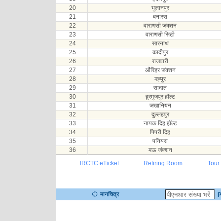
20
भुलानपुर
21
बनारस
22
वाराणसी जंक्शन
23
वाराणसी सिटी
24
सारनाथ
25
कादीपुर
26
राजवारी
27
औंरिहर जंक्शन
28
मह्पुर
29
सादात
30
हूरमुजपुर हॉल्ट
31
जखानियन
32
दुल्लहपुर
33
नायक दिह हॉल्ट
34
पिपरी दिह
35
पनियरा
36
मऊ जंक्शन
IRCTC eTicket
Retiring Room
Tour
मानचित्र
P