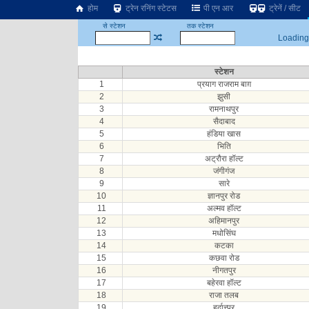
होम
ट्रेन रनिंग स्टेटस
पी एन आर
ट्रेनें / सीट
से स्टेशन
तक स्टेशन
Loading.
स्टेशन
1
प्रयाग राजराम बाग़
2
झुसी
3
रामनाथपुर
4
सैदाबाद
5
हंडिया खास
6
भिति
7
अट्रौरा हॉल्ट
8
जंगीगंज
9
सारे
10
ज्ञानपुर रोड
11
अल्मव हॉल्ट
12
अहिमानपुर
13
मधोसिंघ
14
कटका
15
कछवा रोड
16
नीगतपुर
17
बहेरवा हॉल्ट
18
राजा तलब
19
हर्दात्त्पुर