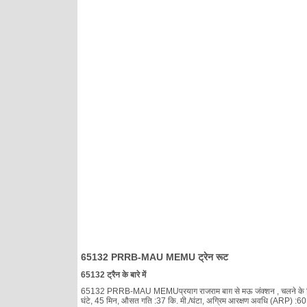
65132 PRRB-MAU MEMU ट्रेन रूट
65132 ट्रैन के बारे में
65132 PRRB-MAU MEMUप्रयाग राजराम बाग़ से मऊ जंक्शन , चलने के दिन :सिवाय
घंटे, 45 मिन, औसत गति :37 कि. मी./घंटा, अग्रिम आरक्षण अवधि (ARP) :60 दिन