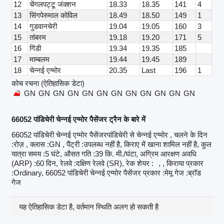
12
चेंगलपट्टू जंक्शन
18.33
18.35
141
4
13
सिंगपेरुमाल कोविल
18.49
18.50
149
1
14
गुडवानचेरी
19.04
19.05
160
3
15
तांबरम
19.18
19.20
171
5
16
गिंडी
19.34
19.35
185
17
माम्बलम
19.44
19.45
189
18
चेन्नई एग्मोर
20.35
Last
196
1
कोच रचना (ऐतिहासिक डेटा)
GN
GN
GN
GN
GN
GN
GN
GN
GN
GN
GN
GN
66052 पांडिचेरी चेन्नई एग्मोर पैसेंजर ट्रैन के बारे में
66052 पांडिचेरी चेन्नई एग्मोर पैसेंजरपांडिचेरी से चेन्नई एग्मोर , चलने के दिन
:रोज़ , क्लास :GN , पैंट्री :उपलब्ध नहीं है, किराए में खाना शामिल नहीं है, कुल
यात्रा समय :5 घंटे, औसत गति :39 कि. मी./घंटा, अग्रिम आरक्षण अवधि
(ARP) :60 दिन, रेलवे :दक्षिण रेलवे (SR), रेक शेयर :
, , किराया प्रकार
:Ordinary, 66052 पांडिचेरी चेन्नई एग्मोर पैसेंजर प्रकार :मेमू गेज :ब्रॉड
गेज
यह ऐतिहासिक डेटा है, वर्तमान स्थिति अलग हो सकती है