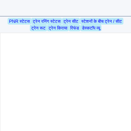
PNR स्टेटस
ट्रेन रनिंग स्टेटस
ट्रेन सीट
स्टेशनों के बीच ट्रेन / सीट
ट्रेन रूट
ट्रेन किराया
रिफंड
डेस्कटॉप व्यू