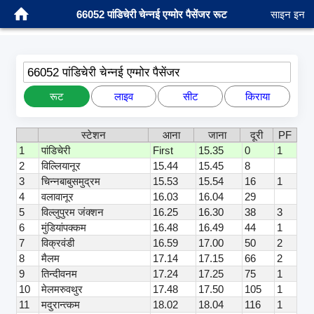
66052 पांडिचेरी चेन्नई एग्मोर पैसेंजर रूट
साइन इन
66052 पांडिचेरी चेन्नई एग्मोर पैसेंजर
रूट
लाइव
सीट
किराया
स्टेशन
आना
जाना
दूरी
PF
1
पांडिचेरी
First
15.35
0
1
2
विल्लियानूर
15.44
15.45
8
3
चिन्नबाबुसमुद्रम
15.53
15.54
16
1
4
वलावानूर
16.03
16.04
29
5
विल्लुपुरम जंक्शन
16.25
16.30
38
3
6
मुंडियांपक्कम
16.48
16.49
44
1
7
विक्रवंडी
16.59
17.00
50
2
8
मैलम
17.14
17.15
66
2
9
तिन्दीवनम
17.24
17.25
75
1
10
मेलमरुवथुर
17.48
17.50
105
1
11
मदुरान्त्कम
18.02
18.04
116
1