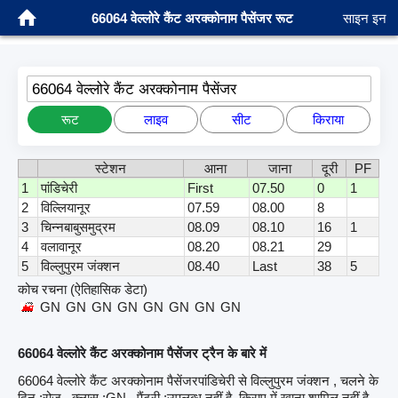
66064 वेल्लोरे कैंट अरक्कोनाम पैसेंजर रूट
साइन इन
66064 वेल्लोरे कैंट अरक्कोनाम पैसेंजर
रूट
लाइव
सीट
किराया
स्टेशन
आना
जाना
दूरी
PF
1
पांडिचेरी
First
07.50
0
1
2
विल्लियानूर
07.59
08.00
8
3
चिन्नबाबुसमुद्रम
08.09
08.10
16
1
4
वलावानूर
08.20
08.21
29
5
विल्लुपुरम जंक्शन
08.40
Last
38
5
कोच रचना (ऐतिहासिक डेटा)
GN
GN
GN
GN
GN
GN
GN
GN
66064 वेल्लोरे कैंट अरक्कोनाम पैसेंजर ट्रैन के बारे में
66064 वेल्लोरे कैंट अरक्कोनाम पैसेंजरपांडिचेरी से विल्लुपुरम जंक्शन , चलने के
दिन :रोज़ , क्लास :GN , पैंट्री :उपलब्ध नहीं है, किराए में खाना शामिल नहीं है,