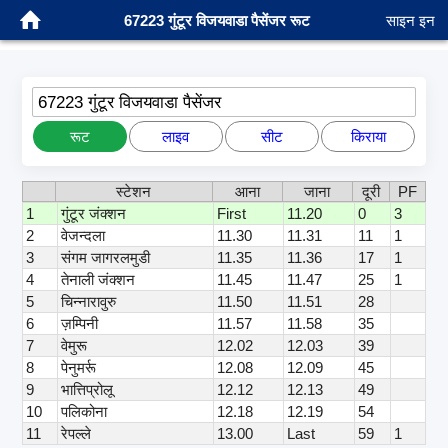
67223 गुंटूर विजयवाडा पैसेंजर रूट
साइन इन
67223 गुंटूर विजयवाडा पैसेंजर
रूट
लाइव
सीट
किराया
स्टेशन
आना
जाना
दूरी
PF
1
गुंटूर जंक्शन
First
11.20
0
3
2
वेजन्दला
11.30
11.31
11
1
3
संगम जागरलमुडी
11.35
11.36
17
1
4
तेनाली जंक्शन
11.45
11.47
25
1
5
चिन्नारावुरु
11.50
11.51
28
6
ज़म्पिनी
11.57
11.58
35
7
वेमुरू
12.02
12.03
39
8
पेनुमर्रू
12.08
12.09
45
9
भात्तिप्रोलू
12.12
12.13
49
10
पलिकोना
12.18
12.19
54
11
रेपल्ले
13.00
Last
59
1