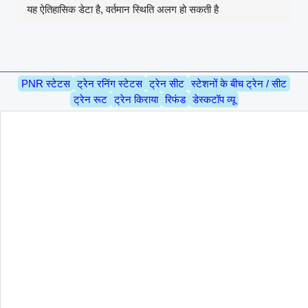
यह ऐतिहासिक डेटा है, वर्तमान स्थिति अलग हो सकती है
PNR स्टेटस
ट्रेन रनिंग स्टेटस
ट्रेन सीट
स्टेशनों के बीच ट्रेन / सीट
ट्रेन रूट
ट्रेन किराया
रिफंड
डेस्कटॉप व्यू