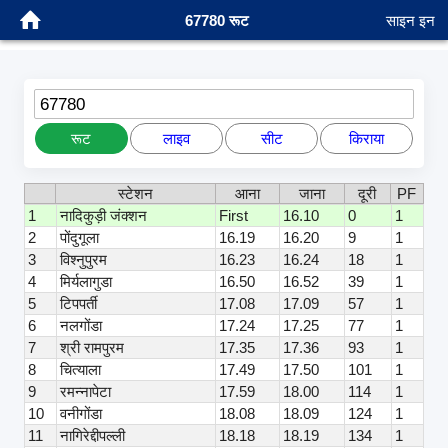
67780 रूट
साइन इन
67780
रूट
लाइव
सीट
किराया
स्टेशन
आना
जाना
दूरी
PF
1
नादिकुड़ी जंक्शन
First
16.10
0
1
2
पोंदुगूला
16.19
16.20
9
1
3
विश्नुपुरम
16.23
16.24
18
1
4
मिर्यलागुडा
16.50
16.52
39
1
5
टिपपर्ती
17.08
17.09
57
1
6
नलगोंडा
17.24
17.25
77
1
7
श्री रामपुरम
17.35
17.36
93
1
8
चित्याला
17.49
17.50
101
1
9
रमन्नापेटा
17.59
18.00
114
1
10
वनीगोंडा
18.08
18.09
124
1
11
नागिरेद्दीपल्ली
18.18
18.19
134
1