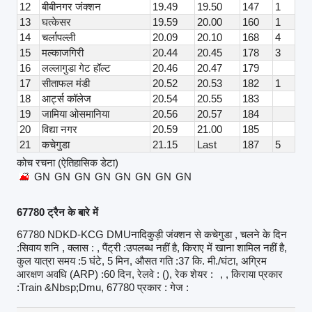
12
बीबीनगर जंक्शन
19.49
19.50
147
1
13
घत्केसर
19.59
20.00
160
1
14
चर्लापल्ली
20.09
20.10
168
4
15
मल्काजगिरी
20.44
20.45
178
3
16
लल्लागुडा गेट हॉल्ट
20.46
20.47
179
17
सीताफल मंडी
20.52
20.53
182
1
18
आर्ट्स कॉलेज
20.54
20.55
183
19
जामिया ओसमानिया
20.56
20.57
184
20
विद्या नगर
20.59
21.00
185
21
कचेगुडा
21.15
Last
187
5
कोच रचना (ऐतिहासिक डेटा)
GN
GN
GN
GN
GN
GN
GN
GN
67780 ट्रैन के बारे में
67780 NDKD-KCG DMUनादिकुड़ी जंक्शन से कचेगुडा , चलने के दिन
:सिवाय शनि , क्लास : , पैंट्री :उपलब्ध नहीं है, किराए में खाना शामिल नहीं है,
कुल यात्रा समय :5 घंटे, 5 मिन, औसत गति :37 कि. मी./घंटा, अग्रिम
आरक्षण अवधि (ARP) :60 दिन, रेलवे : (), रेक शेयर :
, , किराया प्रकार
:Train &Nbsp;Dmu, 67780 प्रकार : गेज :