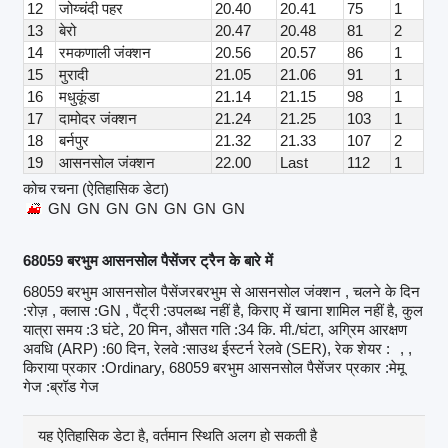
12
जोय्चंदी पहर
20.40
20.41
75
1
13
बेरो
20.47
20.48
81
2
14
रमकणाली जंक्शन
20.56
20.57
86
1
15
मुरादी
21.05
21.06
91
1
16
मधुकूंडा
21.14
21.15
98
1
17
दामोदर जंक्शन
21.24
21.25
103
1
18
बर्नपुर
21.32
21.33
107
2
19
आसनसोल जंक्शन
22.00
Last
112
1
कोच रचना (ऐतिहासिक डेटा)
GN
GN
GN
GN
GN
GN
GN
68059 बरभुम आसनसोल पैसेंजर ट्रैन के बारे में
68059 बरभुम आसनसोल पैसेंजरबरभुम से आसनसोल जंक्शन , चलने के दिन
:रोज़ , क्लास :GN , पैंट्री :उपलब्ध नहीं है, किराए में खाना शामिल नहीं है, कुल
यात्रा समय :3 घंटे, 20 मिन, औसत गति :34 कि. मी./घंटा, अग्रिम आरक्षण
अवधि (ARP) :60 दिन, रेलवे :साउथ ईस्टर्न रेलवे (SER), रेक शेयर :
, ,
किराया प्रकार :Ordinary, 68059 बरभुम आसनसोल पैसेंजर प्रकार :मेमू
गेज :ब्रॉड गेज
यह ऐतिहासिक डेटा है, वर्तमान स्थिति अलग हो सकती है