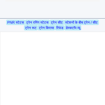
PNR स्टेटस
ट्रेन रनिंग स्टेटस
ट्रेन सीट
स्टेशनों के बीच ट्रेन / सीट
ट्रेन रूट
ट्रेन किराया
रिफंड
डेस्कटॉप व्यू