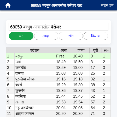
68059 बरभुम आसनसोल पैसेंजर रूट
साइन इन
68059 बरभुम आसनसोल पैसेंजर
रूट
लाइव
सीट
किराया
स्टेशन
आना
जाना
दूरी
PF
1
बरभुम
First
18.40
0
1
2
उर्मा
18.49
18.50
8
2
3
कंतादीह
18.59
19.00
17
3
4
तामना
19.08
19.09
25
2
5
पुरुलिया जंक्शन
19.16
19.18
32
1
6
च्चर्रा
19.29
19.30
39
2
7
कुस्तौर
19.36
19.37
43
1
8
बगलिया
19.44
19.45
52
2
9
अनारा
19.53
19.54
57
2
10
गढ़ ध्रुब्बेस्वर
20.04
20.05
64
2
11
आद्रा जंक्शन
20.20
20.30
71
3