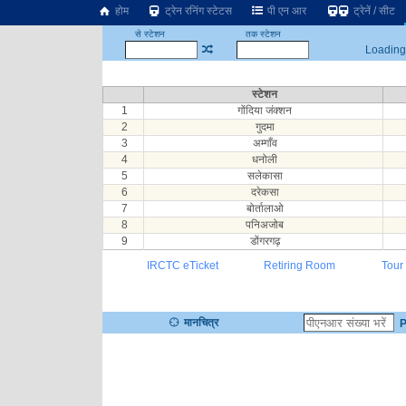
होम
ट्रेन रनिंग स्टेटस
पी एन आर
ट्रेनें / सीट
से स्टेशन
तक स्टेशन
Loading.
स्टेशन
1
गोंदिया जंक्शन
2
गुदमा
3
अम्गाँव
4
धनोली
5
सलेकासा
6
दरेकसा
7
बोर्तालाओ
8
पनिअजोब
9
डोंगरगढ़
IRCTC eTicket
Retiring Room
Tour
मानचित्र
P