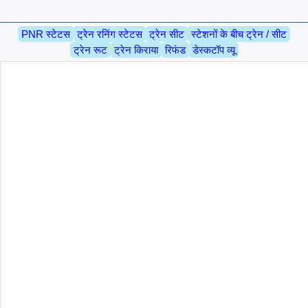
PNR स्टेटस
ट्रेन रनिंग स्टेटस
ट्रेन सीट
स्टेशनों के बीच ट्रेन / सीट
ट्रेन रूट
ट्रेन किराया
रिफंड
डेस्कटॉप व्यू