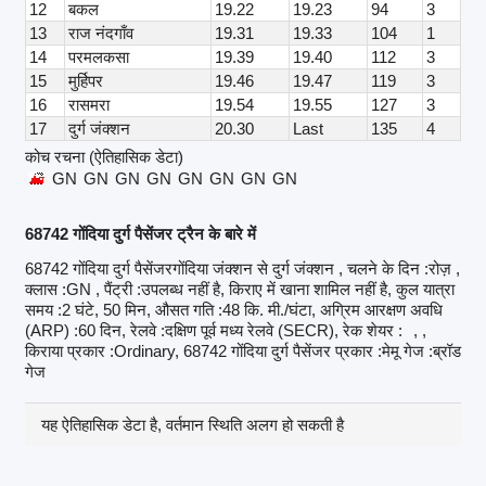
12
बकल
19.22
19.23
94
3
13
राज नंदगाँव
19.31
19.33
104
1
14
परमलकसा
19.39
19.40
112
3
15
मुर्हिपर
19.46
19.47
119
3
16
रासमरा
19.54
19.55
127
3
17
दुर्ग जंक्शन
20.30
Last
135
4
कोच रचना (ऐतिहासिक डेटा)
GN
GN
GN
GN
GN
GN
GN
GN
68742 गोंदिया दुर्ग पैसेंजर ट्रैन के बारे में
68742 गोंदिया दुर्ग पैसेंजरगोंदिया जंक्शन से दुर्ग जंक्शन , चलने के दिन :रोज़ ,
क्लास :GN , पैंट्री :उपलब्ध नहीं है, किराए में खाना शामिल नहीं है, कुल यात्रा
समय :2 घंटे, 50 मिन, औसत गति :48 कि. मी./घंटा, अग्रिम आरक्षण अवधि
(ARP) :60 दिन, रेलवे :दक्षिण पूर्व मध्य रेलवे (SECR), रेक शेयर :
, ,
किराया प्रकार :Ordinary, 68742 गोंदिया दुर्ग पैसेंजर प्रकार :मेमू गेज :ब्रॉड
गेज
यह ऐतिहासिक डेटा है, वर्तमान स्थिति अलग हो सकती है