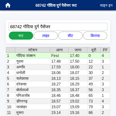
68742 गोंदिया दुर्ग पैसेंजर रूट
साइन इन
68742 गोंदिया दुर्ग पैसेंजर
रूट
लाइव
सीट
किराया
स्टेशन
आना
जाना
दूरी
PF
1
गोंदिया जंक्शन
First
17.40
0
4
2
गुदमा
17.48
17.50
12
3
3
अम्गाँव
17.59
18.00
22
1
4
धनोली
18.06
18.07
30
2
5
सलेकासा
18.13
18.15
37
2
6
दरेकसा
18.27
18.29
49
3
7
बोर्तालाओ
18.35
18.37
56
3
8
पनिअजोब
18.46
18.48
65
1
9
डोंगरगढ़
18.57
19.02
73
4
10
जत्कंहर
19.07
19.09
79
3
11
मुसरा
19.14
19.16
86
2