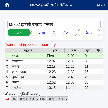
68752 इतवारी रामटेक पैसेंजर रूट
साइन इन
68752 इतवारी रामटेक पैसेंजर
रूट
लाइव
सीट
किराया
Train is not in operation currently
स्टेशन
आना
जाना
दूरी
PF
1
इतवारी
First
12.00
0
2
कलामना
12.07
12.09
3
3
कम्पटी
12.18
12.20
11
4
कन्हन जंक्शन
12.28
12.30
15
5
डुमरी खुर्द
12.44
12.46
26
6
अमदी
12.52
12.53
30
7
रामटेक
13.15
Last
38
कोच रचना (ऐतिहासिक डेटा)
UR
UR
UR
UR
UR
UR
UR
UR