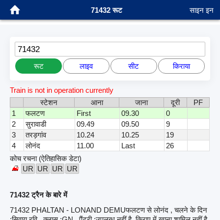
71432 रूट
साइन इन
71432
रूट
लाइव
सीट
किराया
Train is not in operation currently
स्टेशन
आना
जाना
दूरी
PF
1
फलटण
First
09.30
0
2
सुरावाडी
09.49
09.50
9
3
तरड़गांव
10.24
10.25
19
4
लोनंद
11.00
Last
26
कोच रचना (ऐतिहासिक डेटा)
UR
UR
UR
UR
71432 ट्रैन के बारे में
71432 PHALTAN - LONAND DEMUफलटण से लोनंद , चलने के दिन
:सिवाय रवि , क्लास :GN , पैंट्री :उपलब्ध नहीं है, किराए में खाना शामिल नहीं है,