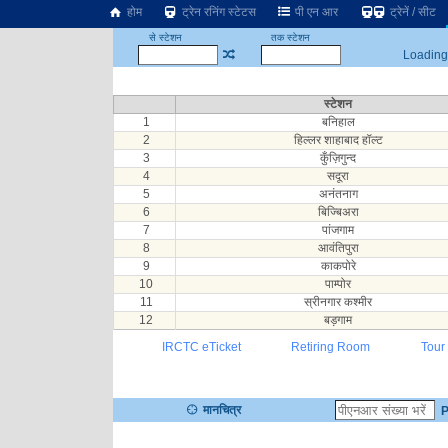
होम
ट्रेन रनिंग स्टेटस
पी एन आर
ट्रेनें / सीट
से स्टेशन
तक स्टेशन
Loading.
स्टेशन
1
बनिहाल
2
हिल्लर शाहाबाद हॉल्ट
3
कुँज़िगुन्द
4
सदूरा
5
अनंतनाग
6
बिज्बिअरा
7
पांजगाम
8
आवंतिपुरा
9
काकपोरे
10
पाम्पोर
11
स्रीनगार कश्मीर
12
बड़गाम
IRCTC eTicket
Retiring Room
Tour
मानचित्र
P