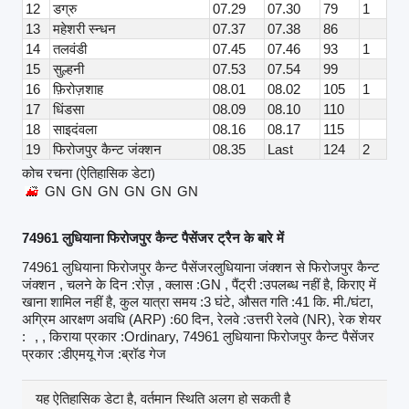
12
डग्रु
07.29
07.30
79
1
13
महेशरी स्न्धन
07.37
07.38
86
14
तलवंडी
07.45
07.46
93
1
15
सुल्हनी
07.53
07.54
99
16
फ़िरोज़शाह
08.01
08.02
105
1
17
धिंडसा
08.09
08.10
110
18
साइदंवला
08.16
08.17
115
19
फिरोजपुर कैन्ट जंक्शन
08.35
Last
124
2
कोच रचना (ऐतिहासिक डेटा)
GN
GN
GN
GN
GN
GN
74961 लुधियाना फिरोजपुर कैन्ट पैसेंजर ट्रैन के बारे में
74961 लुधियाना फिरोजपुर कैन्ट पैसेंजरलुधियाना जंक्शन से फिरोजपुर कैन्ट
जंक्शन , चलने के दिन :रोज़ , क्लास :GN , पैंट्री :उपलब्ध नहीं है, किराए में
खाना शामिल नहीं है, कुल यात्रा समय :3 घंटे, औसत गति :41 कि. मी./घंटा,
अग्रिम आरक्षण अवधि (ARP) :60 दिन, रेलवे :उत्तरी रेलवे (NR), रेक शेयर
:
, , किराया प्रकार :Ordinary, 74961 लुधियाना फिरोजपुर कैन्ट पैसेंजर
प्रकार :डीएमयू गेज :ब्रॉड गेज
यह ऐतिहासिक डेटा है, वर्तमान स्थिति अलग हो सकती है