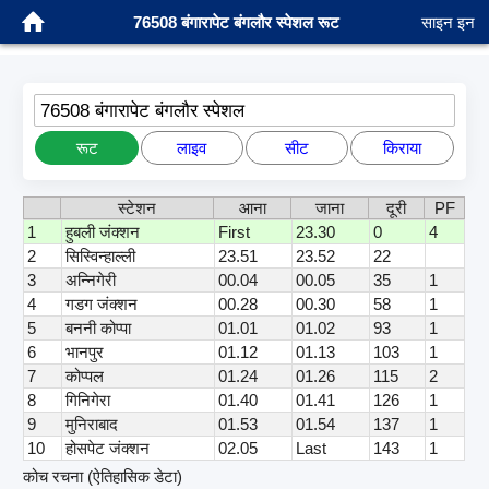
76508 बंगारापेट बंगलौर स्पेशल रूट
साइन इन
76508 बंगारापेट बंगलौर स्पेशल
रूट
लाइव
सीट
किराया
स्टेशन
आना
जाना
दूरी
PF
1
हुबली जंक्शन
First
23.30
0
4
2
सिस्विन्हाल्ली
23.51
23.52
22
3
अन्निगेरी
00.04
00.05
35
1
4
गडग जंक्शन
00.28
00.30
58
1
5
बननी कोप्पा
01.01
01.02
93
1
6
भानपुर
01.12
01.13
103
1
7
कोप्पल
01.24
01.26
115
2
8
गिनिगेरा
01.40
01.41
126
1
9
मुनिराबाद
01.53
01.54
137
1
10
होसपेट जंक्शन
02.05
Last
143
1
कोच रचना (ऐतिहासिक डेटा)