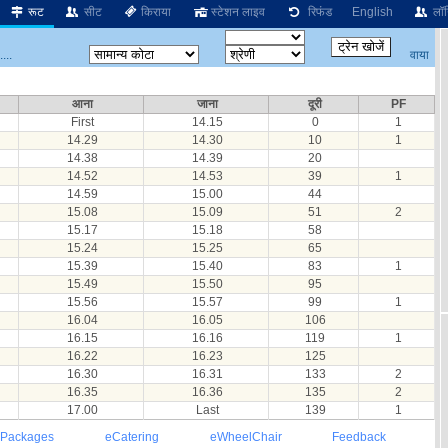
रूट
सीट
किराया
स्टेशन लाइव
रिफंड
English
लॉग
वाया
...
आना
जाना
दूरी
PF
First
14.15
0
1
14.29
14.30
10
1
14.38
14.39
20
14.52
14.53
39
1
14.59
15.00
44
15.08
15.09
51
2
15.17
15.18
58
15.24
15.25
65
15.39
15.40
83
1
15.49
15.50
95
15.56
15.57
99
1
16.04
16.05
106
16.15
16.16
119
1
16.22
16.23
125
16.30
16.31
133
2
16.35
16.36
135
2
17.00
Last
139
1
 Packages
eCatering
eWheelChair
Feedback