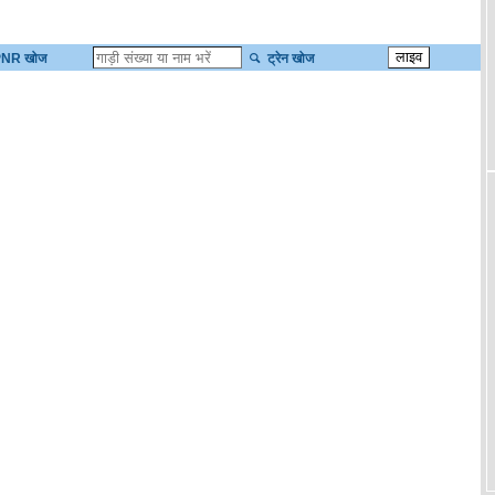
NR खोज
ट्रेन खोज