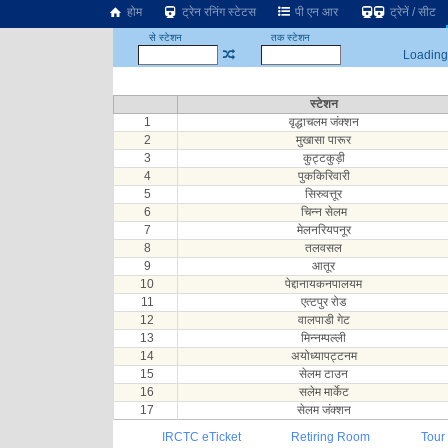
होम
ट्रेन रनिंग स्टेटस
पी एन आर
ट्रेनें / सीट
से स्टेशन
तक स्टेशन
Loading.
स्टेशन
1
वृद्धाचलम जंक्शन
2
मुखासा पारूर
3
कुट्टकुड़ी
4
पुककिरिवारी
5
सिरुवत्तूर
6
चिन्न सेलम
7
मेलनरियपनूर
8
तलवसल
9
आतूर
10
पेद्दानायकनपालयम
11
एत्टपुर रोड
12
वालपाडी गेट
13
मिन्नम्पल्ली
14
अयोध्यापट्टनम
15
सेलम टाउन
16
सलेम मार्केट
17
सेलम जंक्शन
IRCTC eTicket
Retiring Room
Tour