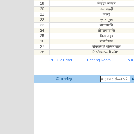
19
तँजाउर जंक्शन
20
अलाक्कुड़ी
21
बुदलुर
22
ऐयानापुरम
23
सॉलगम्पत्ति
24
तोण्डामाणपत्ति
25
तिरुवेरुम्बुर
26
मांजात्तिड़ल
27
पोनमल्लाई गोल्डन रॉक
28
तिरुच्चिरापल्ली जंक्शन
IRCTC eTicket
Retiring Room
Tour
मानचित्र
P