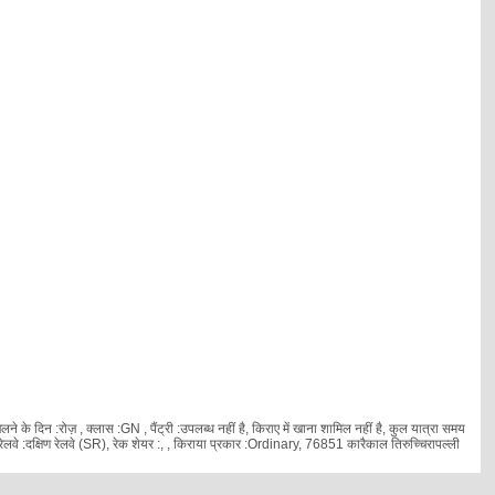
े के दिन :रोज़ , क्लास :GN , पैंट्री :उपलब्ध नहीं है, किराए में खाना शामिल नहीं है, कुल यात्रा समय
वे :दक्षिण रेलवे (SR), रेक शेयर :
, , किराया प्रकार :Ordinary, 76851 कारैकाल तिरुच्चिरापल्ली