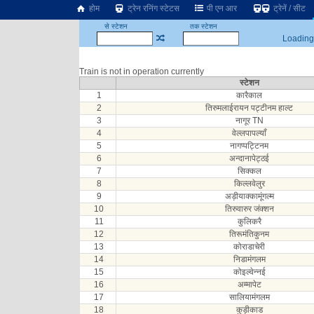
होम
ट्रेन रनिंग स्टेटस
पी एन आर
ट्रेनें / सीट
से स्टेशन
तक स्टेशन
Loading.
Train is not in operation currently
स्टेशन
1
कारैकाल
2
तिरुमलाईरायन पट्टीनम हाल्ट
3
नागूर TN
4
वेल्लपापल्याँ
5
नागप्पट्टिनम
6
अन्दानापेट्ठई
7
सिक्कल
8
किल्लवेलुर
9
अड़ीयाक्कामूंगल्म
10
तिरुवारुर जंक्शन
11
कुलिकरै
12
तिरूमंतिकुनम
13
कोराडाचेरी
14
निडामंगलम
15
कोइल्वेन्‍नई
16
अम्मापेट
17
सालियामंगलम
18
कुड़ीकाड