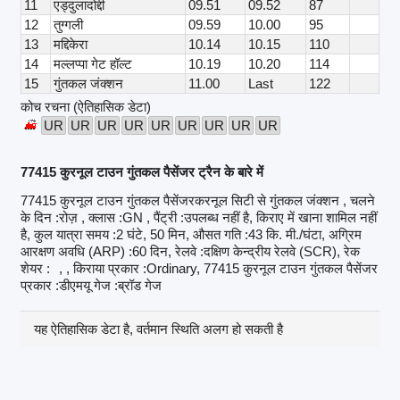
11
एड्दुलादोद्दी
09.51
09.52
87
12
तुग्गली
09.59
10.00
95
13
मद्दिकेरा
10.14
10.15
110
14
मल्लप्पा गेट हॉल्ट
10.19
10.20
114
15
गुंतकल जंक्शन
11.00
Last
122
कोच रचना (ऐतिहासिक डेटा)
UR
UR
UR
UR
UR
UR
UR
UR
UR
77415 कुरनूल टाउन गुंतकल पैसेंजर ट्रैन के बारे में
77415 कुरनूल टाउन गुंतकल पैसेंजरकरनूल सिटी से गुंतकल जंक्शन , चलने
के दिन :रोज़ , क्लास :GN , पैंट्री :उपलब्ध नहीं है, किराए में खाना शामिल नहीं
है, कुल यात्रा समय :2 घंटे, 50 मिन, औसत गति :43 कि. मी./घंटा, अग्रिम
आरक्षण अवधि (ARP) :60 दिन, रेलवे :दक्षिण केन्द्रीय रेलवे (SCR), रेक
शेयर :
, , किराया प्रकार :Ordinary, 77415 कुरनूल टाउन गुंतकल पैसेंजर
प्रकार :डीएमयू गेज :ब्रॉड गेज
यह ऐतिहासिक डेटा है, वर्तमान स्थिति अलग हो सकती है