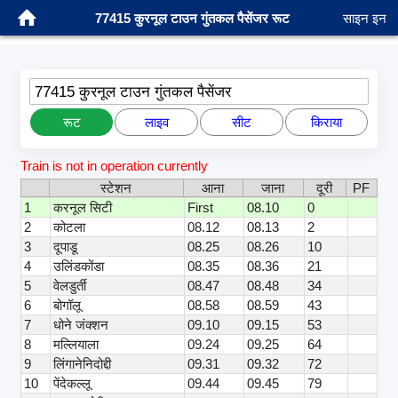
77415 कुरनूल टाउन गुंतकल पैसेंजर रूट
साइन इन
77415 कुरनूल टाउन गुंतकल पैसेंजर
रूट
लाइव
सीट
किराया
Train is not in operation currently
स्टेशन
आना
जाना
दूरी
PF
1
करनूल सिटी
First
08.10
0
2
कोटला
08.12
08.13
2
3
दूपाडू
08.25
08.26
10
4
उलिंडकोंडा
08.35
08.36
21
5
वेलडुर्ती
08.47
08.48
34
6
बोगॉलू
08.58
08.59
43
7
धोने जंक्शन
09.10
09.15
53
8
मल्लियाला
09.24
09.25
64
9
लिंगानेनिदोद्दी
09.31
09.32
72
10
पेंदेकल्लू
09.44
09.45
79