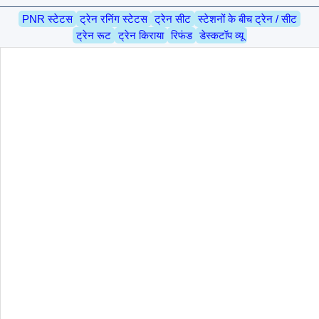
PNR स्टेटस
ट्रेन रनिंग स्टेटस
ट्रेन सीट
स्टेशनों के बीच ट्रेन / सीट
ट्रेन रूट
ट्रेन किराया
रिफंड
डेस्कटॉप व्यू