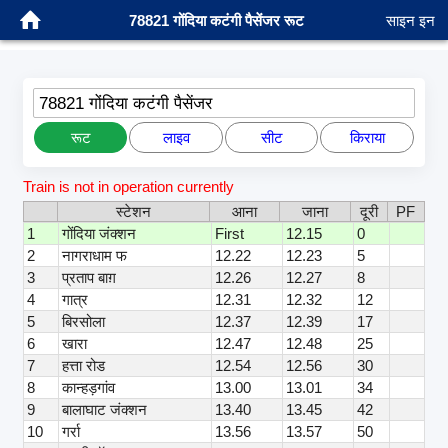
78821 गोंदिया कटंगी पैसेंजर रूट
साइन इन
78821 गोंदिया कटंगी पैसेंजर
रूट
लाइव
सीट
किराया
Train is not in operation currently
स्टेशन
आना
जाना
दूरी
PF
1
गोंदिया जंक्शन
First
12.15
0
2
नागराधाम फ
12.22
12.23
5
3
प्रताप बाग़
12.26
12.27
8
4
गात्र
12.31
12.32
12
5
बिरसोला
12.37
12.39
17
6
खारा
12.47
12.48
25
7
हत्ता रोड
12.54
12.56
30
8
कान्हड़गांव
13.00
13.01
34
9
बालाघाट जंक्शन
13.40
13.45
42
10
गर्रा
13.56
13.57
50