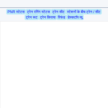
PNR स्टेटस
ट्रेन रनिंग स्टेटस
ट्रेन सीट
स्टेशनों के बीच ट्रेन / सीट
ट्रेन रूट
ट्रेन किराया
रिफंड
डेस्कटॉप व्यू