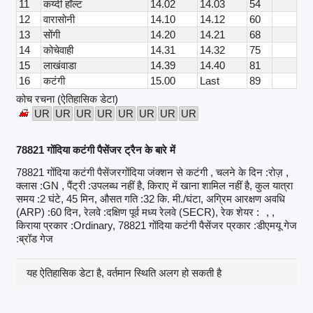
11
कय्दी हॉल्ट
14.02
14.03
54
12
वारासोनी
14.10
14.12
60
13
सोंगी
14.20
14.21
68
14
कोचेवाही
14.31
14.32
75
15
लाखंवाडा
14.39
14.40
81
16
कटंगी
15.00
Last
89
कोच रचना (ऐतिहासिक डेटा)
UR
UR
UR
UR
UR
UR
UR
UR
78821 गोंदिया कटंगी पैसेंजर ट्रैन के बारे में
78821 गोंदिया कटंगी पैसेंजरगोंदिया जंक्शन से कटंगी , चलने के दिन :रोज़ ,
क्लास :GN , पैंट्री :उपलब्ध नहीं है, किराए में खाना शामिल नहीं है, कुल यात्रा
समय :2 घंटे, 45 मिन, औसत गति :32 कि. मी./घंटा, अग्रिम आरक्षण अवधि
(ARP) :60 दिन, रेलवे :दक्षिण पूर्व मध्य रेलवे (SECR), रेक शेयर :
, ,
किराया प्रकार :Ordinary, 78821 गोंदिया कटंगी पैसेंजर प्रकार :डीएमयू गेज
:ब्रॉड गेज
यह ऐतिहासिक डेटा है, वर्तमान स्थिति अलग हो सकती है