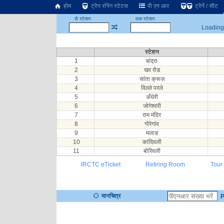
होम
ट्रेन रनिंग स्टेटस
पी एन आर
ट्रेनें / सीट
से स्टेशन
तक स्टेशन
Loading.
स्टेशन
1
बांद्रा
2
खर रोड
3
सांता क्रूज़
4
विल्ले परले
5
अँधेरी
6
जोगेश्वरी
7
राम मंदिर
8
गोरेगांव
9
मलाड
10
कांदिवली
11
बोरिवली
IRCTC eTicket
Retiring Room
Tour
मानचित्र
P