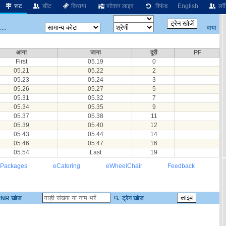
रूट
सीट
किराया
स्टेशन लाइव
रिफंड
English
लॉग
वाया
...
आना
जाना
दूरी
PF
First
05.19
0
05.21
05.22
2
05.23
05.24
3
05.26
05.27
5
05.31
05.32
7
05.34
05.35
9
05.37
05.38
11
05.39
05.40
12
05.43
05.44
14
05.46
05.47
16
05.54
Last
19
 Packages
eCatering
eWheelChair
Feedback
NR खोज
ट्रेन खोज