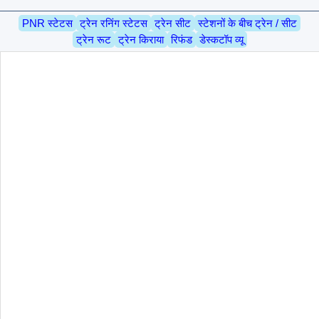
PNR स्टेटस
ट्रेन रनिंग स्टेटस
ट्रेन सीट
स्टेशनों के बीच ट्रेन / सीट
ट्रेन रूट
ट्रेन किराया
रिफंड
डेस्कटॉप व्यू