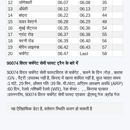
12
जोगेश्वरी
06.07
06.08
35
13
अँधेरी
06.12
06.13
37
14
बांद्रा
06.22
06.23
44
15
दादर वेस्टर्न
06.28
06.29
48
16
मुंबई सेंट्रल
06.35
06.36
54
17
ग्रांट रोड
06.37
06.38
55
18
चरनी रोड
06.39
06.40
56
19
मेरिन लाइनस
06.42
06.43
57
20
चर्चगेट
06.47
Last
58
90074 विरार चर्चगेट सेमी फास्ट ट्रैन के बारे में
90074 विरार चर्चगेट सेमी फास्टविरार से चर्चगेट , चलने के दिन :रोज़ , क्लास
:GN , पैंट्री :उपलब्ध नहीं है, किराए में खाना शामिल नहीं है, कुल यात्रा समय
:1 घंटे, 29 मिन, औसत गति :39 कि. मी./घंटा, अग्रिम आरक्षण अवधि (ARP)
:60 दिन, रेलवे :पश्चिमी रेलवे (WR), रेक शेयर :
, , किराया प्रकार
:उपनगरीय, 90074 विरार चर्चगेट सेमी फास्ट प्रकार :ईएमयू गेज :ब्रॉड गेज
यह ऐतिहासिक डेटा है, वर्तमान स्थिति अलग हो सकती है