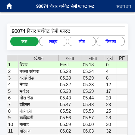
90074 विरार चर्चगेट सेमी फास्ट रूट
साइन इन
90074 विरार चर्चगेट सेमी फास्ट
रूट
लाइव
सीट
किराया
स्टेशन
आना
जाना
दूरी
PF
1
विरार
First
05.18
0
2
नल्ला सोपारा
05.23
05.24
4
3
वसई रोड
05.28
05.29
8
4
नैगांव
05.32
05.33
12
5
भयंदर
05.38
05.39
17
6
मीरा रोड
05.43
05.44
20
7
दहिसर
05.47
05.48
23
8
बोरिवली
05.52
05.53
25
9
कांदिवली
05.56
05.57
28
10
मलाड
05.59
06.00
30
11
गोरेगांव
06.02
06.03
32