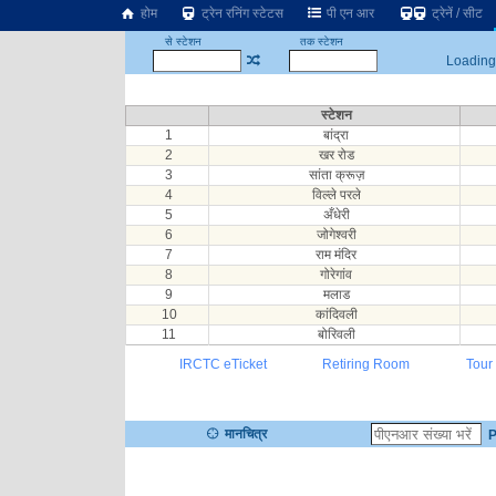
होम
ट्रेन रनिंग स्टेटस
पी एन आर
ट्रेनें / सीट
से स्टेशन
तक स्टेशन
Loading.
स्टेशन
1
बांद्रा
2
खर रोड
3
सांता क्रूज़
4
विल्ले परले
5
अँधेरी
6
जोगेश्वरी
7
राम मंदिर
8
गोरेगांव
9
मलाड
10
कांदिवली
11
बोरिवली
IRCTC eTicket
Retiring Room
Tour
मानचित्र
P