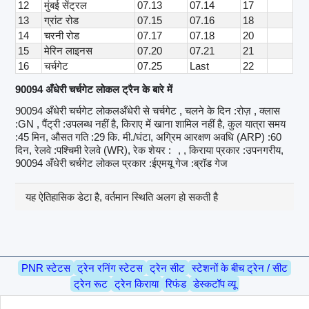
12
मुंबई सेंट्रल
07.13
07.14
17
13
ग्रांट रोड
07.15
07.16
18
14
चरनी रोड
07.17
07.18
20
15
मेरिन लाइनस
07.20
07.21
21
16
चर्चगेट
07.25
Last
22
90094 अँधेरी चर्चगेट लोकल ट्रैन के बारे में
90094 अँधेरी चर्चगेट लोकलअँधेरी से चर्चगेट , चलने के दिन :रोज़ , क्लास
:GN , पैंट्री :उपलब्ध नहीं है, किराए में खाना शामिल नहीं है, कुल यात्रा समय
:45 मिन, औसत गति :29 कि. मी./घंटा, अग्रिम आरक्षण अवधि (ARP) :60
दिन, रेलवे :पश्चिमी रेलवे (WR), रेक शेयर :
, , किराया प्रकार :उपनगरीय,
90094 अँधेरी चर्चगेट लोकल प्रकार :ईएमयू गेज :ब्रॉड गेज
यह ऐतिहासिक डेटा है, वर्तमान स्थिति अलग हो सकती है
PNR स्टेटस
ट्रेन रनिंग स्टेटस
ट्रेन सीट
स्टेशनों के बीच ट्रेन / सीट
ट्रेन रूट
ट्रेन किराया
रिफंड
डेस्कटॉप व्यू