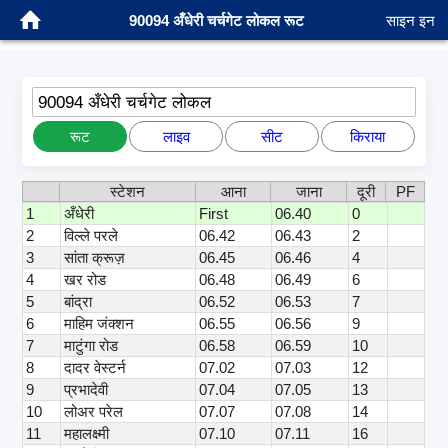
90094 अँधेरी चर्चगेट लोकल रूट
साइन इन
90094 अँधेरी चर्चगेट लोकल
रूट
लाइव
सीट
किराया
स्टेशन
आना
जाना
दूरी
PF
1
अँधेरी
First
06.40
0
2
विल्ले परले
06.42
06.43
2
3
सांता क्रूज़
06.45
06.46
4
4
खर रोड
06.48
06.49
6
5
बांद्रा
06.52
06.53
7
6
माहिम जंक्शन
06.55
06.56
9
7
माटुंगा रोड
06.58
06.59
10
8
दादर वेस्टर्न
07.02
07.03
12
9
प्रभादेवी
07.04
07.05
13
10
लोअर परेल
07.07
07.08
14
11
महालक्ष्मी
07.10
07.11
16