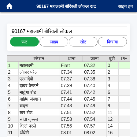
90167 महालक्ष्मी बोरिवली लोकल रूट
साइन इन
90167 महालक्ष्मी बोरिवली लोकल
रूट
लाइव
सीट
किराया
स्टेशन
आना
जाना
दूरी
PF
1
महालक्ष्मी
First
07.32
0
2
लोअर परेल
07.34
07.35
2
3
प्रभादेवी
07.37
07.38
3
4
दादर वेस्टर्न
07.39
07.40
4
5
माटुंगा रोड
07.41
07.42
6
6
माहिम जंक्शन
07.44
07.45
7
7
बांद्रा
07.48
07.49
9
8
खर रोड
07.51
07.52
11
9
सांता क्रूज़
07.53
07.54
12
10
विल्ले परले
07.56
07.57
14
11
अँधेरी
08.01
08.02
16