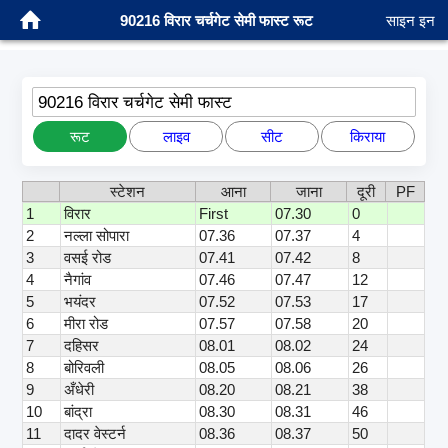
90216 विरार चर्चगेट सेमी फास्ट रूट
साइन इन
90216 विरार चर्चगेट सेमी फास्ट
रूट
लाइव
सीट
किराया
स्टेशन
आना
जाना
दूरी
PF
1
विरार
First
07.30
0
2
नल्ला सोपारा
07.36
07.37
4
3
वसई रोड
07.41
07.42
8
4
नैगांव
07.46
07.47
12
5
भयंदर
07.52
07.53
17
6
मीरा रोड
07.57
07.58
20
7
दहिसर
08.01
08.02
24
8
बोरिवली
08.05
08.06
26
9
अँधेरी
08.20
08.21
38
10
बांद्रा
08.30
08.31
46
11
दादर वेस्टर्न
08.36
08.37
50