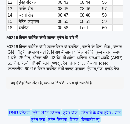
12
मुंबई सेंट्रल
08.43
08.44
56
13
ग्रांट रोड
08.45
08.46
57
14
चरनी रोड
08.47
08.48
58
15
मेरिन लाइनस
08.50
08.51
59
16
चर्चगेट
08.56
Last
60
90216 विरार चर्चगेट सेमी फास्ट ट्रैन के बारे में
90216 विरार चर्चगेट सेमी फास्टविरार से चर्चगेट , चलने के दिन :रोज़ , क्लास
:GN , पैंट्री :उपलब्ध नहीं है, किराए में खाना शामिल नहीं है, कुल यात्रा समय
:1 घंटे, 26 मिन, औसत गति :42 कि. मी./घंटा, अग्रिम आरक्षण अवधि (ARP)
:60 दिन, रेलवे :पश्चिमी रेलवे (WR), रेक शेयर :
, , किराया प्रकार
:उपनगरीय, 90216 विरार चर्चगेट सेमी फास्ट प्रकार :ईएमयू गेज :ब्रॉड गेज
यह ऐतिहासिक डेटा है, वर्तमान स्थिति अलग हो सकती है
PNR स्टेटस
ट्रेन रनिंग स्टेटस
ट्रेन सीट
स्टेशनों के बीच ट्रेन / सीट
ट्रेन रूट
ट्रेन किराया
रिफंड
डेस्कटॉप व्यू