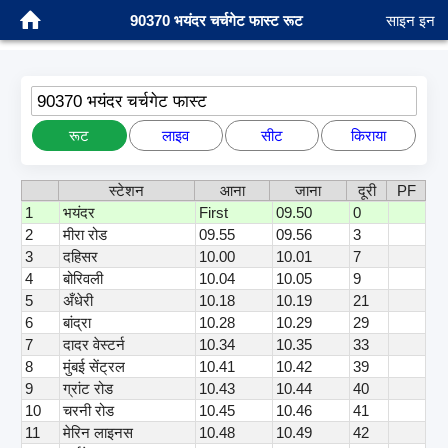
90370 भयंदर चर्चगेट फास्ट रूट
साइन इन
90370 भयंदर चर्चगेट फास्ट
रूट
लाइव
सीट
किराया
स्टेशन
आना
जाना
दूरी
PF
1
भयंदर
First
09.50
0
2
मीरा रोड
09.55
09.56
3
3
दहिसर
10.00
10.01
7
4
बोरिवली
10.04
10.05
9
5
अँधेरी
10.18
10.19
21
6
बांद्रा
10.28
10.29
29
7
दादर वेस्टर्न
10.34
10.35
33
8
मुंबई सेंट्रल
10.41
10.42
39
9
ग्रांट रोड
10.43
10.44
40
10
चरनी रोड
10.45
10.46
41
11
मेरिन लाइनस
10.48
10.49
42