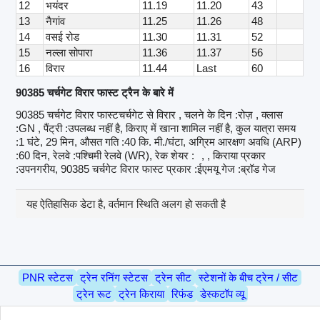
12
भयंदर
11.19
11.20
43
13
नैगांव
11.25
11.26
48
14
वसई रोड
11.30
11.31
52
15
नल्ला सोपारा
11.36
11.37
56
16
विरार
11.44
Last
60
90385 चर्चगेट विरार फास्ट ट्रैन के बारे में
90385 चर्चगेट विरार फास्टचर्चगेट से विरार , चलने के दिन :रोज़ , क्लास
:GN , पैंट्री :उपलब्ध नहीं है, किराए में खाना शामिल नहीं है, कुल यात्रा समय
:1 घंटे, 29 मिन, औसत गति :40 कि. मी./घंटा, अग्रिम आरक्षण अवधि (ARP)
:60 दिन, रेलवे :पश्चिमी रेलवे (WR), रेक शेयर :
, , किराया प्रकार
:उपनगरीय, 90385 चर्चगेट विरार फास्ट प्रकार :ईएमयू गेज :ब्रॉड गेज
यह ऐतिहासिक डेटा है, वर्तमान स्थिति अलग हो सकती है
PNR स्टेटस
ट्रेन रनिंग स्टेटस
ट्रेन सीट
स्टेशनों के बीच ट्रेन / सीट
ट्रेन रूट
ट्रेन किराया
रिफंड
डेस्कटॉप व्यू