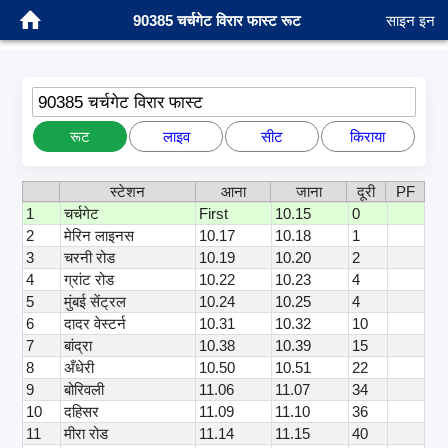
90385 चर्चगेट विरार फास्ट रूट
साइन इन
90385 चर्चगेट विरार फास्ट
रूट
लाइव
सीट
किराया
स्टेशन
आना
जाना
दूरी
PF
1
चर्चगेट
First
10.15
0
2
मेरिन लाइनस
10.17
10.18
1
3
चरनी रोड
10.19
10.20
2
4
ग्रांट रोड
10.22
10.23
4
5
मुंबई सेंट्रल
10.24
10.25
4
6
दादर वेस्टर्न
10.31
10.32
10
7
बांद्रा
10.38
10.39
15
8
अँधेरी
10.50
10.51
22
9
बोरिवली
11.06
11.07
34
10
दहिसर
11.09
11.10
36
11
मीरा रोड
11.14
11.15
40