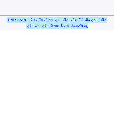
PNR स्टेटस
ट्रेन रनिंग स्टेटस
ट्रेन सीट
स्टेशनों के बीच ट्रेन / सीट
ट्रेन रूट
ट्रेन किराया
रिफंड
डेस्कटॉप व्यू