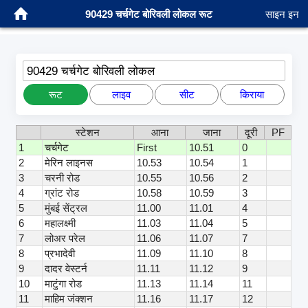
90429 चर्चगेट बोरिवली लोकल रूट
साइन इन
90429 चर्चगेट बोरिवली लोकल
रूट
लाइव
सीट
किराया
स्टेशन
आना
जाना
दूरी
PF
1
चर्चगेट
First
10.51
0
2
मेरिन लाइनस
10.53
10.54
1
3
चरनी रोड
10.55
10.56
2
4
ग्रांट रोड
10.58
10.59
3
5
मुंबई सेंट्रल
11.00
11.01
4
6
महालक्ष्मी
11.03
11.04
5
7
लोअर परेल
11.06
11.07
7
8
प्रभादेवी
11.09
11.10
8
9
दादर वेस्टर्न
11.11
11.12
9
10
माटुंगा रोड
11.13
11.14
11
11
माहिम जंक्शन
11.16
11.17
12