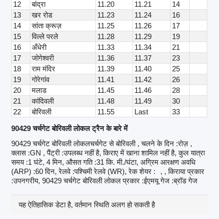
12
बांद्रा
11.20
11.21
14
13
खर रोड
11.23
11.24
16
14
सांता क्रूज़
11.25
11.26
17
15
विल्ले परले
11.28
11.29
19
16
अँधेरी
11.33
11.34
21
17
जोगेश्वरी
11.36
11.37
23
18
राम मंदिर
11.39
11.40
25
19
गोरेगांव
11.41
11.42
26
20
मलाड
11.45
11.46
28
21
कांदिवली
11.48
11.49
30
22
बोरिवली
11.55
Last
33
90429 चर्चगेट बोरिवली लोकल ट्रैन के बारे में
90429 चर्चगेट बोरिवली लोकलचर्चगेट से बोरिवली , चलने के दिन :रोज़ ,
क्लास :GN , पैंट्री :उपलब्ध नहीं है, किराए में खाना शामिल नहीं है, कुल यात्रा
समय :1 घंटे, 4 मिन, औसत गति :31 कि. मी./घंटा, अग्रिम आरक्षण अवधि
(ARP) :60 दिन, रेलवे :पश्चिमी रेलवे (WR), रेक शेयर :
, , किराया प्रकार
:उपनगरीय, 90429 चर्चगेट बोरिवली लोकल प्रकार :ईएमयू गेज :ब्रॉड गेज
यह ऐतिहासिक डेटा है, वर्तमान स्थिति अलग हो सकती है