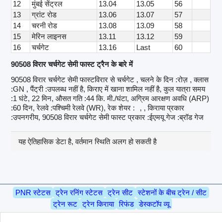
12
मुंबई सेंट्रल
13.04
13.05
56
13
ग्रांट रोड
13.06
13.07
57
14
चरनी रोड
13.08
13.09
58
15
मेरिन लाइनस
13.11
13.12
59
16
चर्चगेट
13.16
Last
60
90508 विरार चर्चगेट सेमी फास्ट ट्रैन के बारे में
90508 विरार चर्चगेट सेमी फास्टविरार से चर्चगेट , चलने के दिन :रोज़ , क्लास
:GN , पैंट्री :उपलब्ध नहीं है, किराए में खाना शामिल नहीं है, कुल यात्रा समय
:1 घंटे, 22 मिन, औसत गति :44 कि. मी./घंटा, अग्रिम आरक्षण अवधि (ARP)
:60 दिन, रेलवे :पश्चिमी रेलवे (WR), रेक शेयर :
, , किराया प्रकार
:उपनगरीय, 90508 विरार चर्चगेट सेमी फास्ट प्रकार :ईएमयू गेज :ब्रॉड गेज
यह ऐतिहासिक डेटा है, वर्तमान स्थिति अलग हो सकती है
PNR स्टेटस
ट्रेन रनिंग स्टेटस
ट्रेन सीट
स्टेशनों के बीच ट्रेन / सीट
ट्रेन रूट
ट्रेन किराया
रिफंड
डेस्कटॉप व्यू