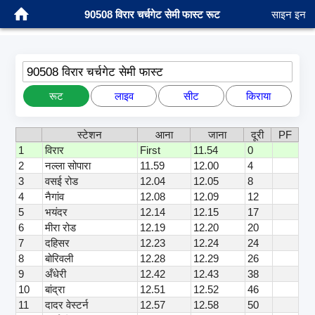
90508 विरार चर्चगेट सेमी फास्ट रूट
साइन इन
90508 विरार चर्चगेट सेमी फास्ट
रूट
लाइव
सीट
किराया
स्टेशन
आना
जाना
दूरी
PF
1
विरार
First
11.54
0
2
नल्ला सोपारा
11.59
12.00
4
3
वसई रोड
12.04
12.05
8
4
नैगांव
12.08
12.09
12
5
भयंदर
12.14
12.15
17
6
मीरा रोड
12.19
12.20
20
7
दहिसर
12.23
12.24
24
8
बोरिवली
12.28
12.29
26
9
अँधेरी
12.42
12.43
38
10
बांद्रा
12.51
12.52
46
11
दादर वेस्टर्न
12.57
12.58
50