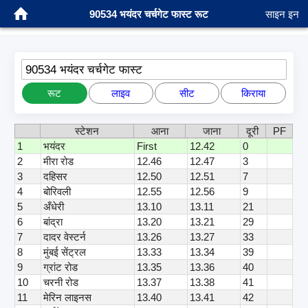
90534 भयंदर चर्चगेट फास्ट रूट
साइन इन
90534 भयंदर चर्चगेट फास्ट
रूट
लाइव
सीट
किराया
स्टेशन
आना
जाना
दूरी
PF
1
भयंदर
First
12.42
0
2
मीरा रोड
12.46
12.47
3
3
दहिसर
12.50
12.51
7
4
बोरिवली
12.55
12.56
9
5
अँधेरी
13.10
13.11
21
6
बांद्रा
13.20
13.21
29
7
दादर वेस्टर्न
13.26
13.27
33
8
मुंबई सेंट्रल
13.33
13.34
39
9
ग्रांट रोड
13.35
13.36
40
10
चरनी रोड
13.37
13.38
41
11
मेरिन लाइनस
13.40
13.41
42