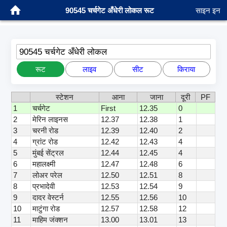
90545 चर्चगेट अँधेरी लोकल रूट
साइन इन
90545 चर्चगेट अँधेरी लोकल
रूट
लाइव
सीट
किराया
स्टेशन
आना
जाना
दूरी
PF
1
चर्चगेट
First
12.35
0
2
मेरिन लाइनस
12.37
12.38
1
3
चरनी रोड
12.39
12.40
2
4
ग्रांट रोड
12.42
12.43
4
5
मुंबई सेंट्रल
12.44
12.45
4
6
महालक्ष्मी
12.47
12.48
6
7
लोअर परेल
12.50
12.51
8
8
प्रभादेवी
12.53
12.54
9
9
दादर वेस्टर्न
12.55
12.56
10
10
माटुंगा रोड
12.57
12.58
12
11
माहिम जंक्शन
13.00
13.01
13