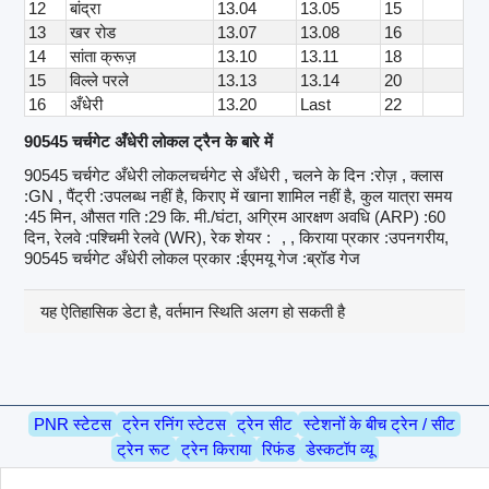
12
बांद्रा
13.04
13.05
15
13
खर रोड
13.07
13.08
16
14
सांता क्रूज़
13.10
13.11
18
15
विल्ले परले
13.13
13.14
20
16
अँधेरी
13.20
Last
22
90545 चर्चगेट अँधेरी लोकल ट्रैन के बारे में
90545 चर्चगेट अँधेरी लोकलचर्चगेट से अँधेरी , चलने के दिन :रोज़ , क्लास
:GN , पैंट्री :उपलब्ध नहीं है, किराए में खाना शामिल नहीं है, कुल यात्रा समय
:45 मिन, औसत गति :29 कि. मी./घंटा, अग्रिम आरक्षण अवधि (ARP) :60
दिन, रेलवे :पश्चिमी रेलवे (WR), रेक शेयर :
, , किराया प्रकार :उपनगरीय,
90545 चर्चगेट अँधेरी लोकल प्रकार :ईएमयू गेज :ब्रॉड गेज
यह ऐतिहासिक डेटा है, वर्तमान स्थिति अलग हो सकती है
PNR स्टेटस
ट्रेन रनिंग स्टेटस
ट्रेन सीट
स्टेशनों के बीच ट्रेन / सीट
ट्रेन रूट
ट्रेन किराया
रिफंड
डेस्कटॉप व्यू