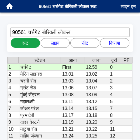
90561 चर्चगेट बोरिवली लोकल रूट
साइन इन
90561 चर्चगेट बोरिवली लोकल
रूट
लाइव
सीट
किराया
स्टेशन
आना
जाना
दूरी
PF
1
चर्चगेट
First
12.59
0
2
मेरिन लाइनस
13.01
13.02
1
3
चरनी रोड
13.03
13.04
2
4
ग्रांट रोड
13.06
13.07
3
5
मुंबई सेंट्रल
13.08
13.09
4
6
महालक्ष्मी
13.11
13.12
5
7
लोअर परेल
13.14
13.15
7
8
प्रभादेवी
13.17
13.18
8
9
दादर वेस्टर्न
13.19
13.20
9
10
माटुंगा रोड
13.21
13.22
11
11
माहिम जंक्शन
13.24
13.25
12