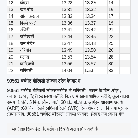
12
बांद्रा
13.28
13.29
14
13
खर रोड
13.31
13.32
16
14
सांता क्रूज़
13.33
13.34
17
15
विल्ले परले
13.36
13.37
19
16
अँधेरी
13.41
13.42
21
17
जोगेश्वरी
13.44
13.45
23
18
राम मंदिर
13.47
13.48
25
19
गोरेगांव
13.49
13.50
26
20
मलाड
13.53
13.54
28
21
कांदिवली
13.56
13.57
30
22
बोरिवली
14.04
Last
33
90561 चर्चगेट बोरिवली लोकल ट्रैन के बारे में
90561 चर्चगेट बोरिवली लोकलचर्चगेट से बोरिवली , चलने के दिन :रोज़ ,
क्लास :GN , पैंट्री :उपलब्ध नहीं है, किराए में खाना शामिल नहीं है, कुल यात्रा
समय :1 घंटे, 5 मिन, औसत गति :30 कि. मी./घंटा, अग्रिम आरक्षण अवधि
(ARP) :60 दिन, रेलवे :पश्चिमी रेलवे (WR), रेक शेयर :
, , किराया प्रकार
:उपनगरीय, 90561 चर्चगेट बोरिवली लोकल प्रकार :ईएमयू गेज :ब्रॉड गेज
यह ऐतिहासिक डेटा है, वर्तमान स्थिति अलग हो सकती है