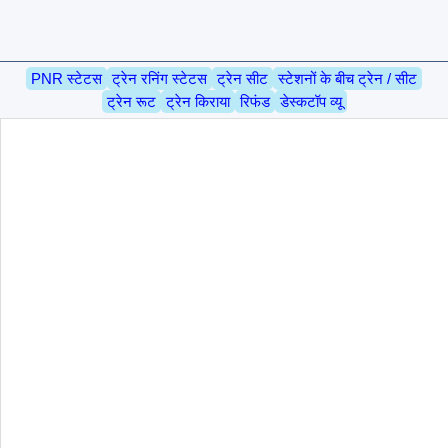
PNR स्टेटस
ट्रेन रनिंग स्टेटस
ट्रेन सीट
स्टेशनों के बीच ट्रेन / सीट
ट्रेन रूट
ट्रेन किराया
रिफंड
डेस्कटॉप व्यू