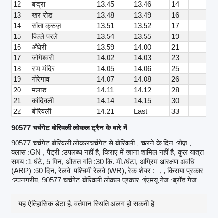
12
बांद्रा
13.45
13.46
14
13
खर रोड
13.48
13.49
16
14
सांता क्रूज़
13.51
13.52
17
15
विल्ले परले
13.54
13.55
19
16
अँधेरी
13.59
14.00
21
17
जोगेश्वरी
14.02
14.03
23
18
राम मंदिर
14.05
14.06
25
19
गोरेगांव
14.07
14.08
26
20
मलाड
14.11
14.12
28
21
कांदिवली
14.14
14.15
30
22
बोरिवली
14.21
Last
33
90577 चर्चगेट बोरिवली लोकल ट्रैन के बारे में
90577 चर्चगेट बोरिवली लोकलचर्चगेट से बोरिवली , चलने के दिन :रोज़ ,
क्लास :GN , पैंट्री :उपलब्ध नहीं है, किराए में खाना शामिल नहीं है, कुल यात्रा
समय :1 घंटे, 5 मिन, औसत गति :30 कि. मी./घंटा, अग्रिम आरक्षण अवधि
(ARP) :60 दिन, रेलवे :पश्चिमी रेलवे (WR), रेक शेयर :
, , किराया प्रकार
:उपनगरीय, 90577 चर्चगेट बोरिवली लोकल प्रकार :ईएमयू गेज :ब्रॉड गेज
यह ऐतिहासिक डेटा है, वर्तमान स्थिति अलग हो सकती है