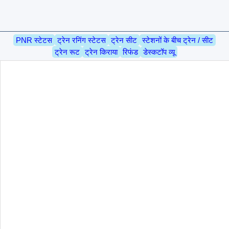
PNR स्टेटस
ट्रेन रनिंग स्टेटस
ट्रेन सीट
स्टेशनों के बीच ट्रेन / सीट
ट्रेन रूट
ट्रेन किराया
रिफंड
डेस्कटॉप व्यू