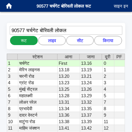
90577 चर्चगेट बोरिवली लोकल रूट
साइन इन
90577 चर्चगेट बोरिवली लोकल
रूट
लाइव
सीट
किराया
स्टेशन
आना
जाना
दूरी
PF
1
चर्चगेट
First
13.16
0
2
मेरिन लाइनस
13.18
13.19
1
3
चरनी रोड
13.20
13.21
2
4
ग्रांट रोड
13.23
13.24
3
5
मुंबई सेंट्रल
13.25
13.26
4
6
महालक्ष्मी
13.28
13.29
5
7
लोअर परेल
13.31
13.32
7
8
प्रभादेवी
13.34
13.35
8
9
दादर वेस्टर्न
13.36
13.37
9
10
माटुंगा रोड
13.38
13.39
11
11
माहिम जंक्शन
13.41
13.42
12