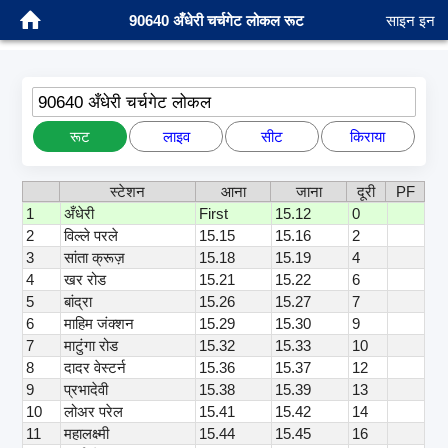
90640 अँधेरी चर्चगेट लोकल रूट
साइन इन
90640 अँधेरी चर्चगेट लोकल
रूट
लाइव
सीट
किराया
स्टेशन
आना
जाना
दूरी
PF
1
अँधेरी
First
15.12
0
2
विल्ले परले
15.15
15.16
2
3
सांता क्रूज़
15.18
15.19
4
4
खर रोड
15.21
15.22
6
5
बांद्रा
15.26
15.27
7
6
माहिम जंक्शन
15.29
15.30
9
7
माटुंगा रोड
15.32
15.33
10
8
दादर वेस्टर्न
15.36
15.37
12
9
प्रभादेवी
15.38
15.39
13
10
लोअर परेल
15.41
15.42
14
11
महालक्ष्मी
15.44
15.45
16