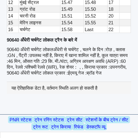
12
मुंबई सेंट्रल
15.47
15.48
17
13
ग्रांट रोड
15.49
15.50
18
14
चरनी रोड
15.51
15.52
20
15
मेरिन लाइनस
15.54
15.55
21
16
चर्चगेट
15.58
Last
22
90640 अँधेरी चर्चगेट लोकल ट्रैन के बारे में
90640 अँधेरी चर्चगेट लोकलअँधेरी से चर्चगेट , चलने के दिन :रोज़ , क्लास
:GN , पैंट्री :उपलब्ध नहीं है, किराए में खाना शामिल नहीं है, कुल यात्रा समय
:46 मिन, औसत गति :29 कि. मी./घंटा, अग्रिम आरक्षण अवधि (ARP) :60
दिन, रेलवे :पश्चिमी रेलवे (WR), रेक शेयर :
, , किराया प्रकार :उपनगरीय,
90640 अँधेरी चर्चगेट लोकल प्रकार :ईएमयू गेज :ब्रॉड गेज
यह ऐतिहासिक डेटा है, वर्तमान स्थिति अलग हो सकती है
PNR स्टेटस
ट्रेन रनिंग स्टेटस
ट्रेन सीट
स्टेशनों के बीच ट्रेन / सीट
ट्रेन रूट
ट्रेन किराया
रिफंड
डेस्कटॉप व्यू