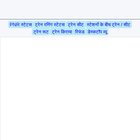
PNR स्टेटस
ट्रेन रनिंग स्टेटस
ट्रेन सीट
स्टेशनों के बीच ट्रेन / सीट
ट्रेन रूट
ट्रेन किराया
रिफंड
डेस्कटॉप व्यू