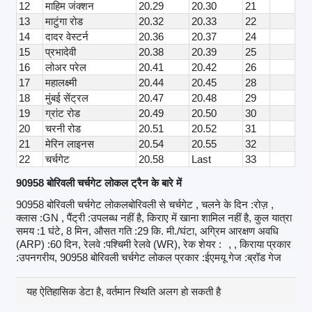
12
माहिम जंक्शन
20.29
20.30
21
13
माटुंगा रोड
20.32
20.33
22
14
दादर वेस्टर्न
20.36
20.37
24
15
प्रभादेवी
20.38
20.39
25
16
लोअर परेल
20.41
20.42
26
17
महालक्ष्मी
20.44
20.45
28
18
मुंबई सेंट्रल
20.47
20.48
29
19
ग्रांट रोड
20.49
20.50
30
20
चरनी रोड
20.51
20.52
31
21
मेरिन लाइनस
20.54
20.55
32
22
चर्चगेट
20.58
Last
33
90958 बोरिवली चर्चगेट लोकल ट्रैन के बारे में
90958 बोरिवली चर्चगेट लोकलबोरिवली से चर्चगेट , चलने के दिन :रोज़ ,
क्लास :GN , पैंट्री :उपलब्ध नहीं है, किराए में खाना शामिल नहीं है, कुल यात्रा
समय :1 घंटे, 8 मिन, औसत गति :29 कि. मी./घंटा, अग्रिम आरक्षण अवधि
(ARP) :60 दिन, रेलवे :पश्चिमी रेलवे (WR), रेक शेयर :
, , किराया प्रकार
:उपनगरीय, 90958 बोरिवली चर्चगेट लोकल प्रकार :ईएमयू गेज :ब्रॉड गेज
यह ऐतिहासिक डेटा है, वर्तमान स्थिति अलग हो सकती है