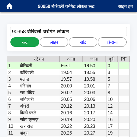
90958 बोरिवली चर्चगेट लोकल रूट
साइन इन
90958 बोरिवली चर्चगेट लोकल
रूट
लाइव
सीट
किराया
स्टेशन
आना
जाना
दूरी
PF
1
बोरिवली
First
19.50
0
2
कांदिवली
19.54
19.55
3
3
मलाड
19.57
19.58
5
4
गोरेगांव
20.00
20.01
7
5
राम मंदिर
20.02
20.03
8
6
जोगेश्वरी
20.05
20.06
10
7
अँधेरी
20.12
20.13
12
8
विल्ले परले
20.16
20.17
14
9
सांता क्रूज़
20.19
20.20
16
10
खर रोड
20.22
20.23
17
11
बांद्रा
20.26
20.27
19