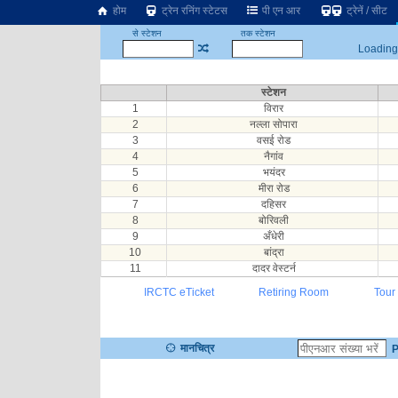
होम
ट्रेन रनिंग स्टेटस
पी एन आर
ट्रेनें / सीट
से स्टेशन
तक स्टेशन
Loading.
स्टेशन
1
विरार
2
नल्ला सोपारा
3
वसई रोड
4
नैगांव
5
भयंदर
6
मीरा रोड
7
दहिसर
8
बोरिवली
9
अँधेरी
10
बांद्रा
11
दादर वेस्टर्न
IRCTC eTicket
Retiring Room
Tour
मानचित्र
P