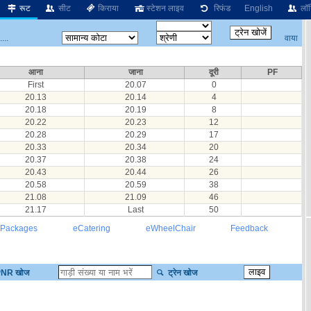
रूट
सीट
किराया
स्टेशन लाइव
रिफंड
English
लॉग
वाया
...
आना
जाना
दूरी
PF
First
20.07
0
20.13
20.14
4
20.18
20.19
8
20.22
20.23
12
20.28
20.29
17
20.33
20.34
20
20.37
20.38
24
20.43
20.44
26
20.58
20.59
38
21.08
21.09
46
21.17
Last
50
 Packages
eCatering
eWheelChair
Feedback
NR खोज
ट्रेन खोज