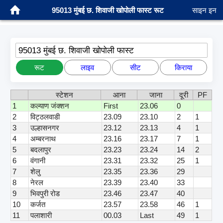
95013 मुंबई छ. शिवाजी खोपोली फास्ट रूट
साइन इन
95013 मुंबई छ. शिवाजी खोपोली फास्ट
रूट
लाइव
सीट
किराया
स्टेशन
आना
जाना
दूरी
PF
1
कल्याण जंक्शन
First
23.06
0
2
विट्ठलवाडी
23.09
23.10
2
1
3
उल्हासनगर
23.12
23.13
4
1
4
अम्बरनाथ
23.16
23.17
7
1
5
बदलापुर
23.23
23.24
14
2
6
वंगानी
23.31
23.32
25
1
7
शेलु
23.35
23.36
29
8
नेरल
23.39
23.40
33
9
भिवपुरी रोड
23.46
23.47
40
10
कर्जत
23.57
23.58
46
1
11
पलाशारी
00.03
Last
49
1