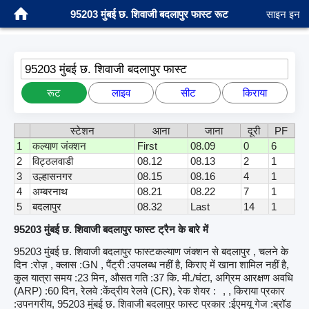
95203 मुंबई छ. शिवाजी बदलापुर फास्ट रूट
साइन इन
95203 मुंबई छ. शिवाजी बदलापुर फास्ट
रूट
लाइव
सीट
किराया
स्टेशन
आना
जाना
दूरी
PF
1
कल्याण जंक्शन
First
08.09
0
6
2
विट्ठलवाडी
08.12
08.13
2
1
3
उल्हासनगर
08.15
08.16
4
1
4
अम्बरनाथ
08.21
08.22
7
1
5
बदलापुर
08.32
Last
14
1
95203 मुंबई छ. शिवाजी बदलापुर फास्ट ट्रैन के बारे में
95203 मुंबई छ. शिवाजी बदलापुर फास्टकल्याण जंक्शन से बदलापुर , चलने के
दिन :रोज़ , क्लास :GN , पैंट्री :उपलब्ध नहीं है, किराए में खाना शामिल नहीं है,
कुल यात्रा समय :23 मिन, औसत गति :37 कि. मी./घंटा, अग्रिम आरक्षण अवधि
(ARP) :60 दिन, रेलवे :केंद्रीय रेलवे (CR), रेक शेयर :
, , किराया प्रकार
:उपनगरीय, 95203 मुंबई छ. शिवाजी बदलापुर फास्ट प्रकार :ईएमयू गेज :ब्रॉड