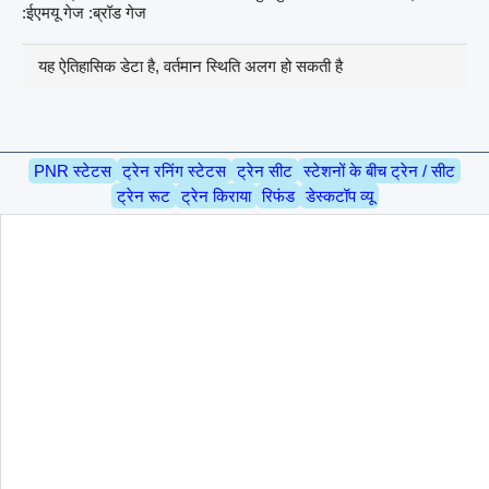
:ईएमयू गेज :ब्रॉड गेज
यह ऐतिहासिक डेटा है, वर्तमान स्थिति अलग हो सकती है
PNR स्टेटस
ट्रेन रनिंग स्टेटस
ट्रेन सीट
स्टेशनों के बीच ट्रेन / सीट
ट्रेन रूट
ट्रेन किराया
रिफंड
डेस्कटॉप व्यू