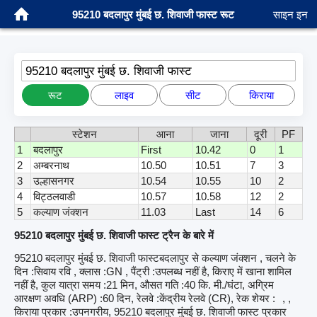
95210 बदलापुर मुंबई छ. शिवाजी फास्ट रूट
साइन इन
95210 बदलापुर मुंबई छ. शिवाजी फास्ट
रूट
लाइव
सीट
किराया
स्टेशन
आना
जाना
दूरी
PF
1
बदलापुर
First
10.42
0
1
2
अम्बरनाथ
10.50
10.51
7
3
3
उल्हासनगर
10.54
10.55
10
2
4
विट्ठलवाडी
10.57
10.58
12
2
5
कल्याण जंक्शन
11.03
Last
14
6
95210 बदलापुर मुंबई छ. शिवाजी फास्ट ट्रैन के बारे में
95210 बदलापुर मुंबई छ. शिवाजी फास्टबदलापुर से कल्याण जंक्शन , चलने के
दिन :सिवाय रवि , क्लास :GN , पैंट्री :उपलब्ध नहीं है, किराए में खाना शामिल
नहीं है, कुल यात्रा समय :21 मिन, औसत गति :40 कि. मी./घंटा, अग्रिम
आरक्षण अवधि (ARP) :60 दिन, रेलवे :केंद्रीय रेलवे (CR), रेक शेयर :
, ,
किराया प्रकार :उपनगरीय, 95210 बदलापुर मुंबई छ. शिवाजी फास्ट प्रकार