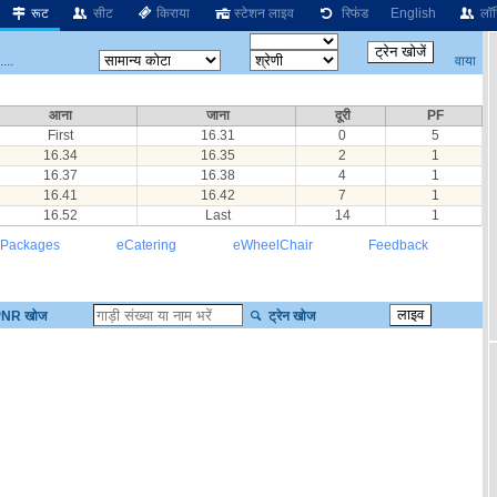
रूट
सीट
किराया
स्टेशन लाइव
रिफंड
English
लॉग
वाया
...
आना
जाना
दूरी
PF
First
16.31
0
5
16.34
16.35
2
1
16.37
16.38
4
1
16.41
16.42
7
1
16.52
Last
14
1
 Packages
eCatering
eWheelChair
Feedback
NR खोज
ट्रेन खोज