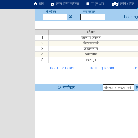
होम
ट्रेन रनिंग स्टेटस
पी एन आर
ट्रेनें / सीट
से स्टेशन
तक स्टेशन
Loading.
स्टेशन
1
कल्याण जंक्शन
2
विट्ठलवाडी
3
उल्हासनगर
4
अम्बरनाथ
5
बदलापुर
IRCTC eTicket
Retiring Room
Tour
मानचित्र
P