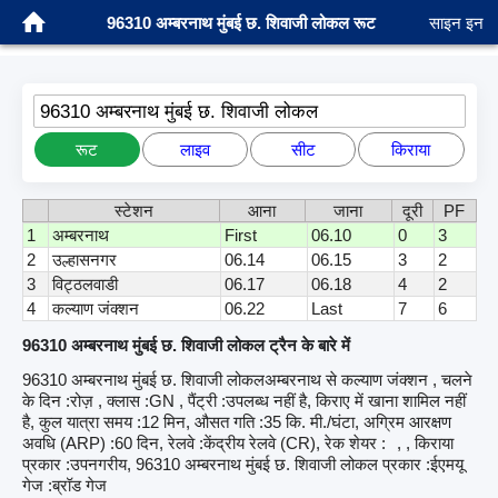
96310 अम्बरनाथ मुंबई छ. शिवाजी लोकल रूट
साइन इन
96310 अम्बरनाथ मुंबई छ. शिवाजी लोकल
रूट
लाइव
सीट
किराया
स्टेशन
आना
जाना
दूरी
PF
1
अम्बरनाथ
First
06.10
0
3
2
उल्हासनगर
06.14
06.15
3
2
3
विट्ठलवाडी
06.17
06.18
4
2
4
कल्याण जंक्शन
06.22
Last
7
6
96310 अम्बरनाथ मुंबई छ. शिवाजी लोकल ट्रैन के बारे में
96310 अम्बरनाथ मुंबई छ. शिवाजी लोकलअम्बरनाथ से कल्याण जंक्शन , चलने
के दिन :रोज़ , क्लास :GN , पैंट्री :उपलब्ध नहीं है, किराए में खाना शामिल नहीं
है, कुल यात्रा समय :12 मिन, औसत गति :35 कि. मी./घंटा, अग्रिम आरक्षण
अवधि (ARP) :60 दिन, रेलवे :केंद्रीय रेलवे (CR), रेक शेयर :
, , किराया
प्रकार :उपनगरीय, 96310 अम्बरनाथ मुंबई छ. शिवाजी लोकल प्रकार :ईएमयू
गेज :ब्रॉड गेज