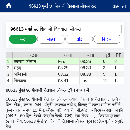
96613 मुंबई छ. शिवाजी तितवाला लोकल रूट
साइन इन
96613 मुंबई छ. शिवाजी तितवाला लोकल
रूट
लाइव
सीट
किराया
स्टेशन
आना
जाना
दूरी
PF
1
कल्याण जंक्शन
First
08.26
0
2
2
शहद
08.29
08.30
3
1
3
अम्बिवली
08.32
08.33
5
1
4
तितवाला
08.41
Last
11
1
96613 मुंबई छ. शिवाजी तितवाला लोकल ट्रैन के बारे में
96613 मुंबई छ. शिवाजी तितवाला लोकलकल्याण जंक्शन से तितवाला , चलने के
दिन :रोज़ , क्लास :GN , पैंट्री :उपलब्ध नहीं है, किराए में खाना शामिल नहीं है,
कुल यात्रा समय :15 मिन, औसत गति :44 कि. मी./घंटा, अग्रिम आरक्षण अवधि
(ARP) :60 दिन, रेलवे :केंद्रीय रेलवे (CR), रेक शेयर :
, , किराया प्रकार
:उपनगरीय, 96613 मुंबई छ. शिवाजी तितवाला लोकल प्रकार :ईएमयू गेज :ब्रॉड
गेज