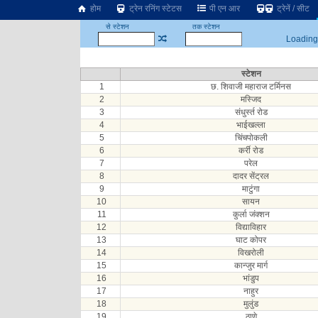
होम
ट्रेन रनिंग स्टेटस
पी एन आर
ट्रेनें / सीट
से स्टेशन
तक स्टेशन
Loading.
स्टेशन
1
छ. शिवाजी महाराज टर्मिनस
2
मस्जिद
3
संधुर्स्त रोड
4
भाईखल्ला
5
चिंचपोकली
6
कर्री रोड
7
परेल
8
दादर सेंट्रल
9
माटुंगा
10
सायन
11
कुर्ला जंक्शन
12
विद्याविहार
13
घाट कोपर
14
विखरोली
15
कान्जुर मार्ग
16
भांडुप
17
नाहुर
18
मुलुंड
19
ठाणे