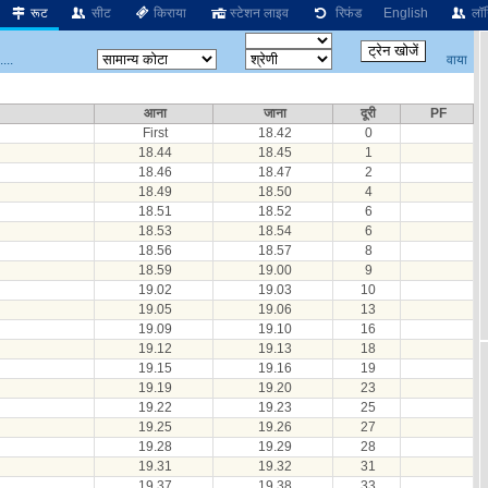
रूट
सीट
किराया
स्टेशन लाइव
रिफंड
English
लॉग
वाया
...
आना
जाना
दूरी
PF
First
18.42
0
18.44
18.45
1
18.46
18.47
2
18.49
18.50
4
18.51
18.52
6
18.53
18.54
6
18.56
18.57
8
18.59
19.00
9
19.02
19.03
10
19.05
19.06
13
19.09
19.10
16
19.12
19.13
18
19.15
19.16
19
19.19
19.20
23
19.22
19.23
25
19.25
19.26
27
19.28
19.29
28
19.31
19.32
31
19.37
19.38
33