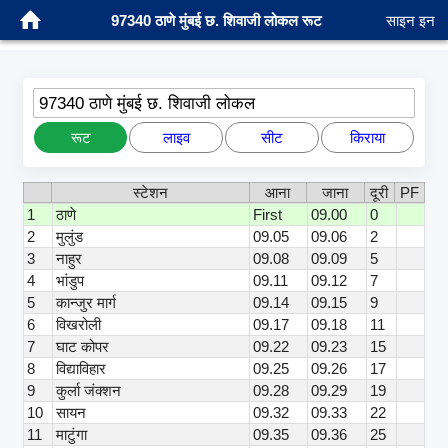
97340 ठाणे मुंबई छ. शिवाजी लोकल रूट
साइन इन
97340 ठाणे मुंबई छ. शिवाजी लोकल
रूट
लाइव
सीट
किराया
स्टेशन
आना
जाना
दूरी
PF
1
ठाणे
First
09.00
0
2
मुलुंड
09.05
09.06
2
3
नाहुर
09.08
09.09
5
4
भांडुप
09.11
09.12
7
5
कान्जुर मार्ग
09.14
09.15
9
6
विखरोली
09.17
09.18
11
7
घाट कोपर
09.22
09.23
15
8
विद्याविहार
09.25
09.26
17
9
कुर्ला जंक्शन
09.28
09.29
19
10
सायन
09.32
09.33
22
11
माटुंगा
09.35
09.36
25