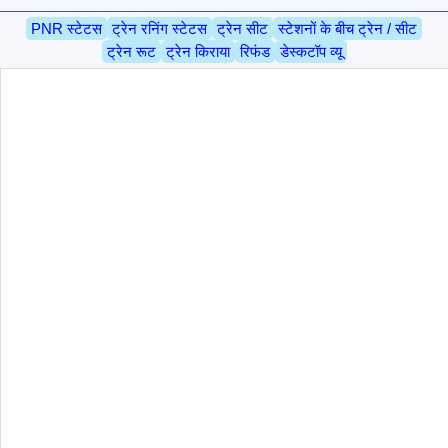
PNR स्टेटस
ट्रेन रनिंग स्टेटस
ट्रेन सीट
स्टेशनों के बीच ट्रेन / सीट
ट्रेन रूट
ट्रेन किराया
रिफंड
डेस्कटॉप व्यू